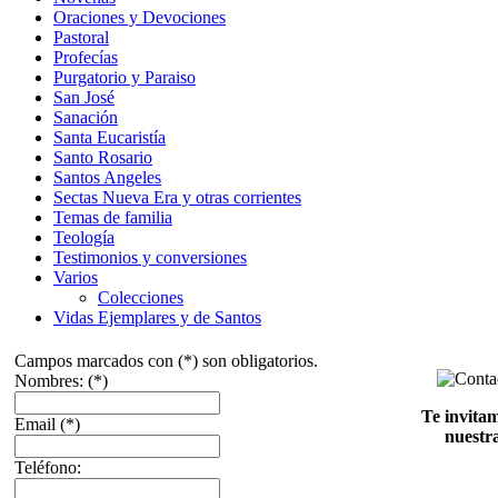
Oraciones y Devociones
Pastoral
Profecías
Purgatorio y Paraiso
San José
Sanación
Santa Eucaristía
Santo Rosario
Santos Angeles
Sectas Nueva Era y otras corrientes
Temas de familia
Teología
Testimonios y conversiones
Varios
Colecciones
Vidas Ejemplares y de Santos
Campos marcados con (*) son obligatorios.
Nombres:
(*)
Te invita
Email
(*)
nuestra
Teléfono: