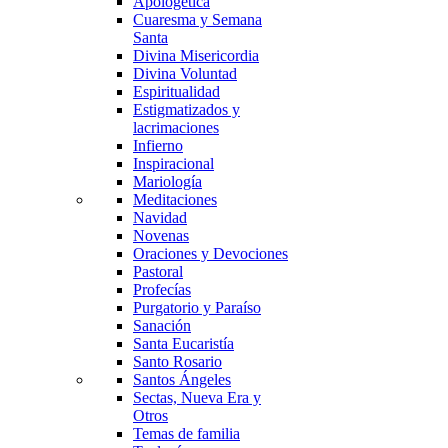
Apologética
Cuaresma y Semana
Santa
Divina Misericordia
Divina Voluntad
Espiritualidad
Estigmatizados y
lacrimaciones
Infierno
Inspiracional
Mariología
Meditaciones
Navidad
Novenas
Oraciones y Devociones
Pastoral
Profecías
Purgatorio y Paraíso
Sanación
Santa Eucaristía
Santo Rosario
Santos Ángeles
Sectas, Nueva Era y
Otros
Temas de familia