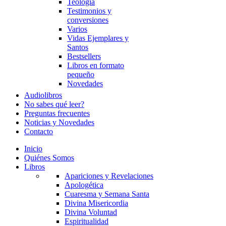
Teología
Testimonios y
conversiones
Varios
Vidas Ejemplares y
Santos
Bestsellers
Libros en formato
pequeño
Novedades
Audiolibros
No sabes qué leer?
Preguntas frecuentes
Noticias y Novedades
Contacto
Inicio
Quiénes Somos
Libros
Apariciones y Revelaciones
Apologética
Cuaresma y Semana Santa
Divina Misericordia
Divina Voluntad
Espiritualidad