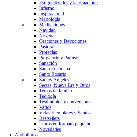
Estigmatizados y lacrimaciones
Infierno
Inspiracional
Mariología
Meditaciones
Navidad
Novenas
Oraciones y Devociones
Pastoral
Profecías
Purgatorio y Paraíso
Sanación
Santa Eucaristía
Santo Rosario
Santos Ángeles
Sectas, Nueva Era y Otros
Temas de familia
Teología
Testimonios y conversiones
Varios
Vidas Ejemplares y Santos
Bestsellers
Libros en formato pequeño
Novedades
Audiolibros