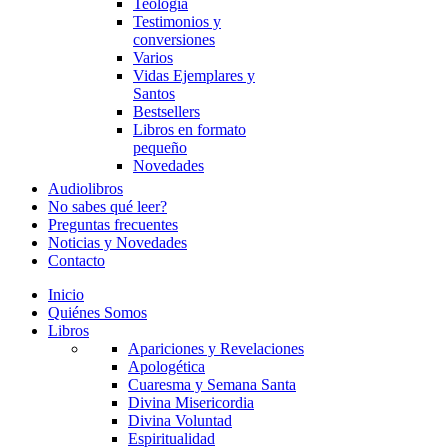
Teología
Testimonios y
conversiones
Varios
Vidas Ejemplares y
Santos
Bestsellers
Libros en formato
pequeño
Novedades
Audiolibros
No sabes qué leer?
Preguntas frecuentes
Noticias y Novedades
Contacto
Inicio
Quiénes Somos
Libros
Apariciones y Revelaciones
Apologética
Cuaresma y Semana Santa
Divina Misericordia
Divina Voluntad
Espiritualidad