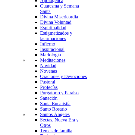
Apologética
Cuaresma y Semana
Santa
Divina Misericordia
Divina Voluntad
Espiritualidad
Estigmatizados y
lacrimaciones
Infierno
Inspiracional
Mariología
Meditaciones
Navidad
Novenas
Oraciones y Devociones
Pastoral
Profecías
Purgatorio y Paraíso
Sanación
Santa Eucaristía
Santo Rosario
Santos Ángeles
Sectas, Nueva Era y
Otros
Temas de familia