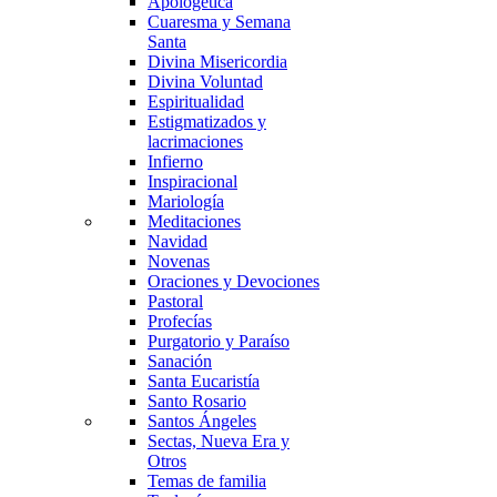
Apologética
Cuaresma y Semana
Santa
Divina Misericordia
Divina Voluntad
Espiritualidad
Estigmatizados y
lacrimaciones
Infierno
Inspiracional
Mariología
Meditaciones
Navidad
Novenas
Oraciones y Devociones
Pastoral
Profecías
Purgatorio y Paraíso
Sanación
Santa Eucaristía
Santo Rosario
Santos Ángeles
Sectas, Nueva Era y
Otros
Temas de familia