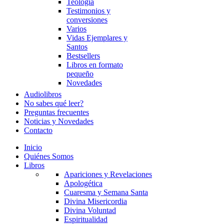
Teología
Testimonios y
conversiones
Varios
Vidas Ejemplares y
Santos
Bestsellers
Libros en formato
pequeño
Novedades
Audiolibros
No sabes qué leer?
Preguntas frecuentes
Noticias y Novedades
Contacto
Inicio
Quiénes Somos
Libros
Apariciones y Revelaciones
Apologética
Cuaresma y Semana Santa
Divina Misericordia
Divina Voluntad
Espiritualidad