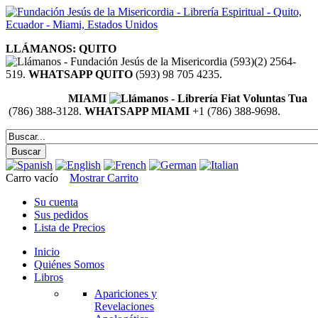
LLÁMANOS: QUITO
(593)(2) 2564-
519.
WHATSAPP QUITO
(593) 98 705 4235.
MIAMI
(786) 388-3128.
WHATSAPP MIAMI
+1 (786) 388-9698.
Carro vacío
Mostrar Carrito
Su cuenta
Sus pedidos
Lista de Precios
Inicio
Quiénes Somos
Libros
Apariciones y
Revelaciones