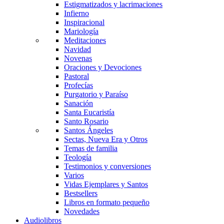
Estigmatizados y lacrimaciones
Infierno
Inspiracional
Mariología
Meditaciones
Navidad
Novenas
Oraciones y Devociones
Pastoral
Profecías
Purgatorio y Paraíso
Sanación
Santa Eucaristía
Santo Rosario
Santos Ángeles
Sectas, Nueva Era y Otros
Temas de familia
Teología
Testimonios y conversiones
Varios
Vidas Ejemplares y Santos
Bestsellers
Libros en formato pequeño
Novedades
Audiolibros