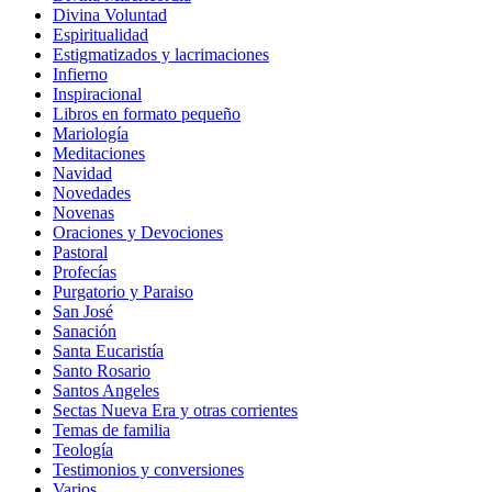
Divina Voluntad
Espiritualidad
Estigmatizados y lacrimaciones
Infierno
Inspiracional
Libros en formato pequeño
Mariología
Meditaciones
Navidad
Novedades
Novenas
Oraciones y Devociones
Pastoral
Profecías
Purgatorio y Paraiso
San José
Sanación
Santa Eucaristía
Santo Rosario
Santos Angeles
Sectas Nueva Era y otras corrientes
Temas de familia
Teología
Testimonios y conversiones
Varios