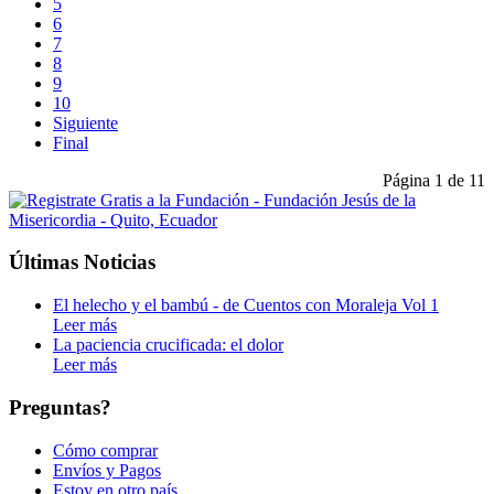
5
6
7
8
9
10
Siguiente
Final
Página 1 de 11
Últimas Noticias
El helecho y el bambú - de Cuentos con Moraleja Vol 1
Leer más
La paciencia crucificada: el dolor
Leer más
Preguntas?
Cómo comprar
Envíos y Pagos
Estoy en otro país