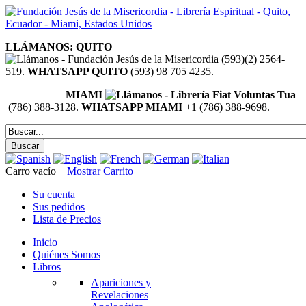
LLÁMANOS: QUITO
(593)(2) 2564-
519.
WHATSAPP QUITO
(593) 98 705 4235.
MIAMI
(786) 388-3128.
WHATSAPP MIAMI
+1 (786) 388-9698.
Carro vacío
Mostrar Carrito
Su cuenta
Sus pedidos
Lista de Precios
Inicio
Quiénes Somos
Libros
Apariciones y
Revelaciones