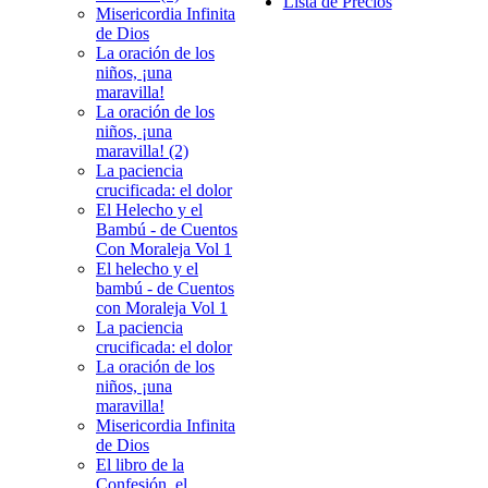
Lista de Precios
Misericordia Infinita
de Dios
La oración de los
niños, ¡una
maravilla!
La oración de los
niños, ¡una
maravilla! (2)
La paciencia
crucificada: el dolor
El Helecho y el
Bambú - de Cuentos
Con Moraleja Vol 1
El helecho y el
bambú - de Cuentos
con Moraleja Vol 1
La paciencia
crucificada: el dolor
La oración de los
niños, ¡una
maravilla!
Misericordia Infinita
de Dios
El libro de la
Confesión, el