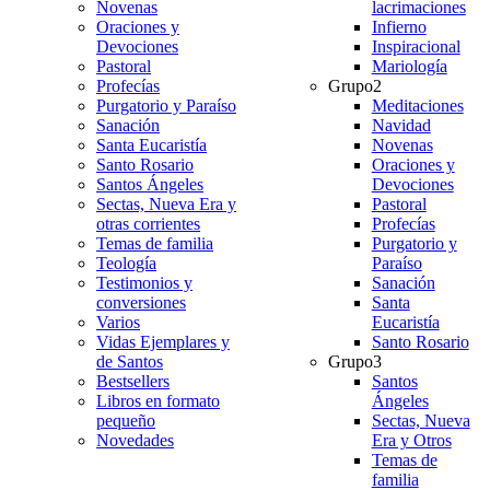
Novenas
lacrimaciones
Oraciones y
Infierno
Devociones
Inspiracional
Pastoral
Mariología
Profecías
Grupo2
Purgatorio y Paraíso
Meditaciones
Sanación
Navidad
Santa Eucaristía
Novenas
Santo Rosario
Oraciones y
Santos Ángeles
Devociones
Sectas, Nueva Era y
Pastoral
otras corrientes
Profecías
Temas de familia
Purgatorio y
Teología
Paraíso
Testimonios y
Sanación
conversiones
Santa
Varios
Eucaristía
Vidas Ejemplares y
Santo Rosario
de Santos
Grupo3
Bestsellers
Santos
Libros en formato
Ángeles
pequeño
Sectas, Nueva
Novedades
Era y Otros
Temas de
familia