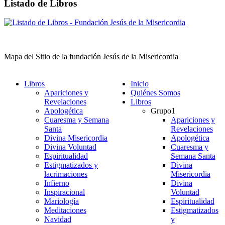
Listado de Libros
Mapa del Sitio de la fundación Jesús de la Misericordia
Libros
Inicio
Apariciones y
Quiénes Somos
Revelaciones
Libros
Apologética
Grupo1
Cuaresma y Semana
Apariciones y
Santa
Revelaciones
Divina Misericordia
Apologética
Divina Voluntad
Cuaresma y
Espiritualidad
Semana Santa
Estigmatizados y
Divina
lacrimaciones
Misericordia
Infierno
Divina
Inspiracional
Voluntad
Mariología
Espiritualidad
Meditaciones
Estigmatizados
Navidad
y