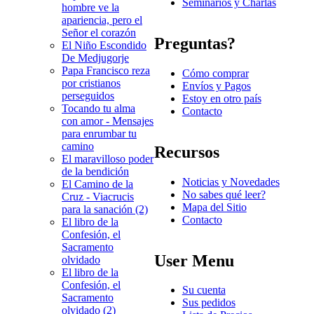
Seminarios y Charlas
hombre ve la
apariencia, pero el
Señor el corazón
Preguntas?
El Niño Escondido
De Medjugorje
Papa Francisco reza
Cómo comprar
por cristianos
Envíos y Pagos
perseguidos
Estoy en otro país
Tocando tu alma
Contacto
con amor - Mensajes
para enrumbar tu
camino
Recursos
El maravilloso poder
de la bendición
Noticias y Novedades
El Camino de la
No sabes qué leer?
Cruz - Viacrucis
Mapa del Sitio
para la sanación (2)
Contacto
El libro de la
Confesión, el
Sacramento
User Menu
olvidado
El libro de la
Confesión, el
Su cuenta
Sacramento
Sus pedidos
olvidado (2)