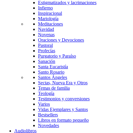
Estigmatizados y lacrimaciones
Infierno
Inspiracional
Mariología
Meditaciones
Navidad
Novenas
Oraciones y Devociones
Pastoral
Profecías
Purgatorio y Paraíso
Sanación
Santa Eucaristía
Santo Rosario
Santos Ángeles
Sectas, Nueva Era y Otros
Temas de familia
Teología
Testimonios y conversiones
Varios
Vidas Ejemplares y Santos
Bestsellers
Libros en formato pequeño
Novedades
Audiolibros