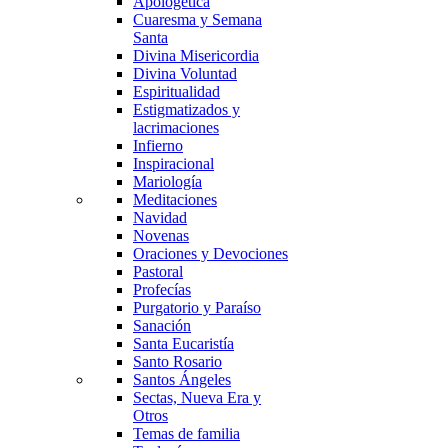
Apologética
Cuaresma y Semana
Santa
Divina Misericordia
Divina Voluntad
Espiritualidad
Estigmatizados y
lacrimaciones
Infierno
Inspiracional
Mariología
Meditaciones
Navidad
Novenas
Oraciones y Devociones
Pastoral
Profecías
Purgatorio y Paraíso
Sanación
Santa Eucaristía
Santo Rosario
Santos Ángeles
Sectas, Nueva Era y
Otros
Temas de familia