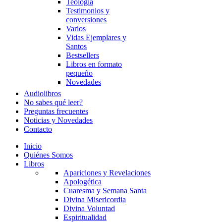
Teología
Testimonios y
conversiones
Varios
Vidas Ejemplares y
Santos
Bestsellers
Libros en formato
pequeño
Novedades
Audiolibros
No sabes qué leer?
Preguntas frecuentes
Noticias y Novedades
Contacto
Inicio
Quiénes Somos
Libros
Apariciones y Revelaciones
Apologética
Cuaresma y Semana Santa
Divina Misericordia
Divina Voluntad
Espiritualidad