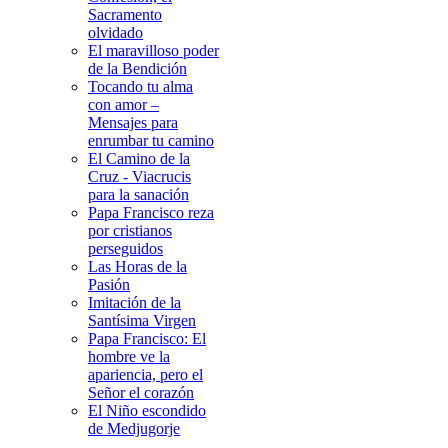
Sacramento
olvidado
El maravilloso poder
de la Bendición
Tocando tu alma
con amor –
Mensajes para
enrumbar tu camino
El Camino de la
Cruz - Viacrucis
para la sanación
Papa Francisco reza
por cristianos
perseguidos
Las Horas de la
Pasión
Imitación de la
Santísima Virgen
Papa Francisco: El
hombre ve la
apariencia, pero el
Señor el corazón
El Niño escondido
de Medjugorje