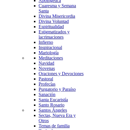
Apologética
Cuaresma y Semana
Santa
Divina Misericordia
Divina Voluntad
Espiritualidad
Estigmatizados y
lacrimaciones
Infierno
Inspiracional
Mariología
Meditaciones
Navidad
Novenas
Oraciones y Devociones
Pastoral
Profecías
Purgatorio y Paraíso
Sanación
Santa Eucaristía
Santo Rosario
Santos Ángeles
Sectas, Nueva Era y
Otros
Temas de familia