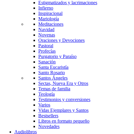
Estigmatizados y lacrimaciones
Infierno
Inspiracional
Mariología
Meditaciones
Navidad
Novenas
Oraciones y Devociones
Pastoral
Profecías
Purgatorio y Paraíso
Sanación
Santa Eucaristía
Santo Rosario
Santos Ángeles
Sectas, Nueva Era y Otros
Temas de familia
Teología
Testimonios y conversiones
Varios
Vidas Ejemplares y Santos
Bestsellers
Libros en formato pequeño
Novedades
Audiolibros