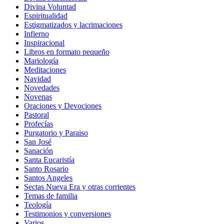
Divina Voluntad
Espiritualidad
Estigmatizados y lacrimaciones
Infierno
Inspiracional
Libros en formato pequeño
Mariología
Meditaciones
Navidad
Novedades
Novenas
Oraciones y Devociones
Pastoral
Profecías
Purgatorio y Paraiso
San José
Sanación
Santa Eucaristía
Santo Rosario
Santos Angeles
Sectas Nueva Era y otras corrientes
Temas de familia
Teología
Testimonios y conversiones
Varios