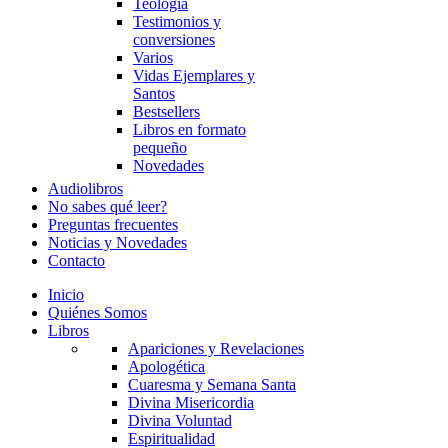
Teología
Testimonios y
conversiones
Varios
Vidas Ejemplares y
Santos
Bestsellers
Libros en formato
pequeño
Novedades
Audiolibros
No sabes qué leer?
Preguntas frecuentes
Noticias y Novedades
Contacto
Inicio
Quiénes Somos
Libros
Apariciones y Revelaciones
Apologética
Cuaresma y Semana Santa
Divina Misericordia
Divina Voluntad
Espiritualidad