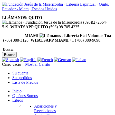
LLÁMANOS: QUITO
(593)(2) 2564-
519.
WHATSAPP QUITO
(593) 98 705 4235.
MIAMI
(786) 388-3128.
WHATSAPP MIAMI
+1 (786) 388-9698.
Carro vacío
Mostrar Carrito
Su cuenta
Sus pedidos
Lista de Precios
Inicio
Quiénes Somos
Libros
Apariciones y
Revelaciones