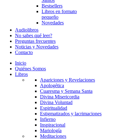
Santos
Bestsellers
Libros en formato
pequeño
Novedades
Audiolibros
No sabes qué leer?
Preguntas frecuentes
Noticias y Novedades
Contacto
Inicio
Quiénes Somos
Libros
Apariciones y Revelaciones
Apologética
Cuaresma y Semana Santa
Divina Misericordia
Divina Voluntad
Espiritualidad
Estigmatizados y lacrimaciones
Infierno
Inspiracional
Mariología
Meditaciones