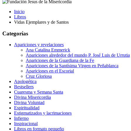
Inicio
Libros
Vidas Ejemplares y de Santos
Categorías
Apariciones y revelaciones
Ana Catalina Emmerick
Apariciones alrededor del mundo P. José Luis de Urrutia
Apariciones de la Guardiana de la Fe
Apariciones de la Santísima Virgen en Peñablanca
Apariciones en el Escorial
Cruz Gloriosa
Apologética
Bestsellers
Cuaresma y Semana Santa
Divina Misericordia
Divina Voluntad
Espiritualidad
Estigmatizados y lacrimaciones
Infierno
Inspiracional
Libros en formato pequeño