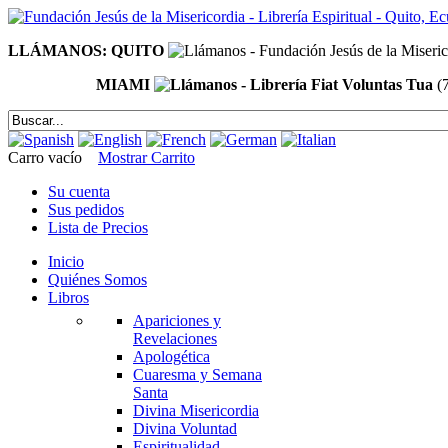
LLÁMANOS: QUITO
MIAMI
(
Carro vacío
Mostrar Carrito
Su cuenta
Sus pedidos
Lista de Precios
Inicio
Quiénes Somos
Libros
Apariciones y
Revelaciones
Apologética
Cuaresma y Semana
Santa
Divina Misericordia
Divina Voluntad
Espiritualidad