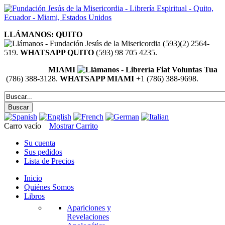
LLÁMANOS: QUITO
(593)(2) 2564-
519.
WHATSAPP QUITO
(593) 98 705 4235.
MIAMI
(786) 388-3128.
WHATSAPP MIAMI
+1 (786) 388-9698.
Carro vacío
Mostrar Carrito
Su cuenta
Sus pedidos
Lista de Precios
Inicio
Quiénes Somos
Libros
Apariciones y
Revelaciones