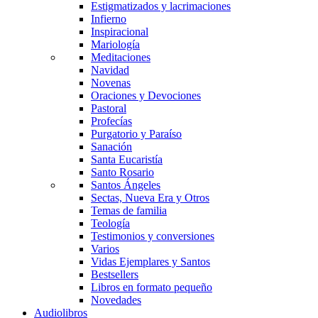
Estigmatizados y lacrimaciones
Infierno
Inspiracional
Mariología
Meditaciones
Navidad
Novenas
Oraciones y Devociones
Pastoral
Profecías
Purgatorio y Paraíso
Sanación
Santa Eucaristía
Santo Rosario
Santos Ángeles
Sectas, Nueva Era y Otros
Temas de familia
Teología
Testimonios y conversiones
Varios
Vidas Ejemplares y Santos
Bestsellers
Libros en formato pequeño
Novedades
Audiolibros