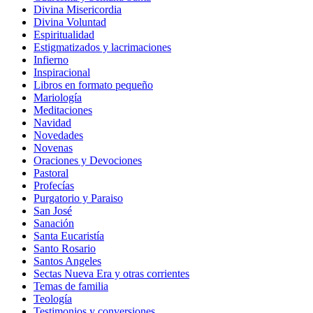
Divina Misericordia
Divina Voluntad
Espiritualidad
Estigmatizados y lacrimaciones
Infierno
Inspiracional
Libros en formato pequeño
Mariología
Meditaciones
Navidad
Novedades
Novenas
Oraciones y Devociones
Pastoral
Profecías
Purgatorio y Paraiso
San José
Sanación
Santa Eucaristía
Santo Rosario
Santos Angeles
Sectas Nueva Era y otras corrientes
Temas de familia
Teología
Testimonios y conversiones