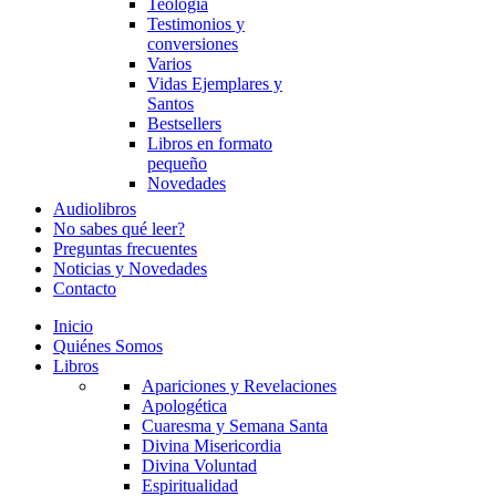
Teología
Testimonios y
conversiones
Varios
Vidas Ejemplares y
Santos
Bestsellers
Libros en formato
pequeño
Novedades
Audiolibros
No sabes qué leer?
Preguntas frecuentes
Noticias y Novedades
Contacto
Inicio
Quiénes Somos
Libros
Apariciones y Revelaciones
Apologética
Cuaresma y Semana Santa
Divina Misericordia
Divina Voluntad
Espiritualidad