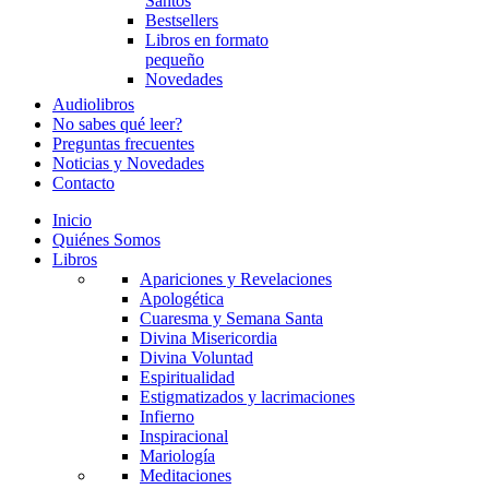
Santos
Bestsellers
Libros en formato
pequeño
Novedades
Audiolibros
No sabes qué leer?
Preguntas frecuentes
Noticias y Novedades
Contacto
Inicio
Quiénes Somos
Libros
Apariciones y Revelaciones
Apologética
Cuaresma y Semana Santa
Divina Misericordia
Divina Voluntad
Espiritualidad
Estigmatizados y lacrimaciones
Infierno
Inspiracional
Mariología
Meditaciones