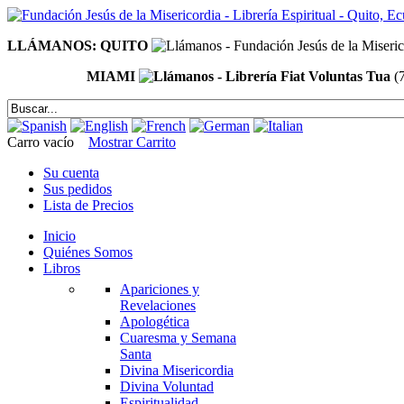
LLÁMANOS: QUITO
MIAMI
(
Carro vacío
Mostrar Carrito
Su cuenta
Sus pedidos
Lista de Precios
Inicio
Quiénes Somos
Libros
Apariciones y
Revelaciones
Apologética
Cuaresma y Semana
Santa
Divina Misericordia
Divina Voluntad
Espiritualidad