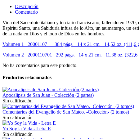
Descripción
Comentario
Vida del Sacerdote italiano y terciario franciscano, fallecido en 1970,
Espíritu Santo, una Sabiduría infusa de lo Alto, un taumaturgo, un estig
de la nada en Dios y el todo de Dios en los hombres.
Volumen 1 20001107 384 págs. 14 x 21 cm. 14,52 oz. (411,6 g
Volumen 2 2000110701 292 págs. 14 x 21 cm. 11,38 oz. (322,6 g
No ha comentarios para este producto.
Productos relacionados
Apocalipsis de San Juan - Colección (2 partes)
Sin calificación
Comentarios del Evangelio de San Mateo. -Colección- (2 tomos)
Sin calificación
Yo Soy la Vida - Letra E
Sin calificación