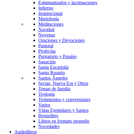
Estigmatizados y lacrimaciones
Infierno
Inspiracional
Mariología
Meditaciones
Navidad
Novenas
Oraciones y Devociones
Pastoral
Profecías
Purgatorio y Paraíso
Sanación
Santa Eucaristía
Santo Rosario
Santos Ángeles
Sectas, Nueva Era y Otros
Temas de familia
Teología
Testimonios y conversiones
Varios
Vidas Ejemplares y Santos
Bestsellers
Libros en formato pequeño
Novedades
Audiolibros