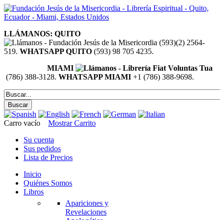
LLÁMANOS: QUITO
(593)(2) 2564-
519.
WHATSAPP QUITO
(593) 98 705 4235.
MIAMI
(786) 388-3128.
WHATSAPP MIAMI
+1 (786) 388-9698.
Carro vacío
Mostrar Carrito
Su cuenta
Sus pedidos
Lista de Precios
Inicio
Quiénes Somos
Libros
Apariciones y
Revelaciones