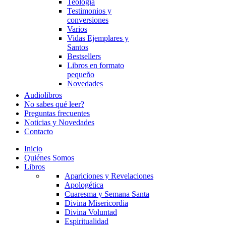
Teología
Testimonios y
conversiones
Varios
Vidas Ejemplares y
Santos
Bestsellers
Libros en formato
pequeño
Novedades
Audiolibros
No sabes qué leer?
Preguntas frecuentes
Noticias y Novedades
Contacto
Inicio
Quiénes Somos
Libros
Apariciones y Revelaciones
Apologética
Cuaresma y Semana Santa
Divina Misericordia
Divina Voluntad
Espiritualidad