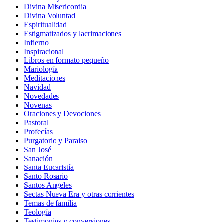
Divina Misericordia
Divina Voluntad
Espiritualidad
Estigmatizados y lacrimaciones
Infierno
Inspiracional
Libros en formato pequeño
Mariología
Meditaciones
Navidad
Novedades
Novenas
Oraciones y Devociones
Pastoral
Profecías
Purgatorio y Paraiso
San José
Sanación
Santa Eucaristía
Santo Rosario
Santos Angeles
Sectas Nueva Era y otras corrientes
Temas de familia
Teología
Testimonios y conversiones