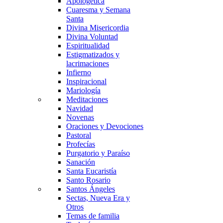
Apologética
Cuaresma y Semana
Santa
Divina Misericordia
Divina Voluntad
Espiritualidad
Estigmatizados y
lacrimaciones
Infierno
Inspiracional
Mariología
Meditaciones
Navidad
Novenas
Oraciones y Devociones
Pastoral
Profecías
Purgatorio y Paraíso
Sanación
Santa Eucaristía
Santo Rosario
Santos Ángeles
Sectas, Nueva Era y
Otros
Temas de familia