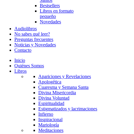
Santos
Bestsellers
Libros en formato
pequeño
Novedades
Audiolibros
No sabes qué leer?
Preguntas frecuentes
Noticias y Novedades
Contacto
Inicio
Quiénes Somos
Libros
Apariciones y Revelaciones
Apologética
Cuaresma y Semana Santa
Divina Misericordia
Divina Voluntad
Espiritualidad
Estigmatizados y lacrimaciones
Infierno
Inspiracional
Mariología
Meditaciones