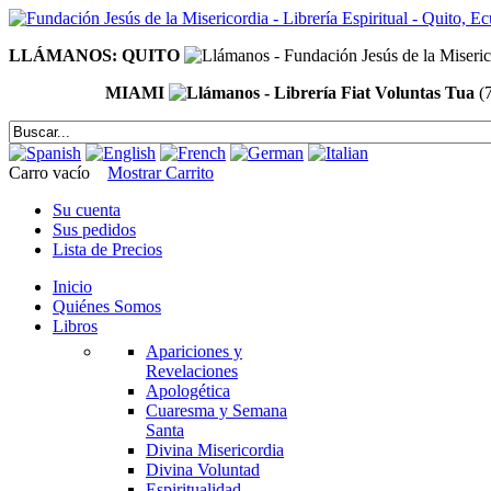
LLÁMANOS: QUITO
MIAMI
(
Carro vacío
Mostrar Carrito
Su cuenta
Sus pedidos
Lista de Precios
Inicio
Quiénes Somos
Libros
Apariciones y
Revelaciones
Apologética
Cuaresma y Semana
Santa
Divina Misericordia
Divina Voluntad
Espiritualidad