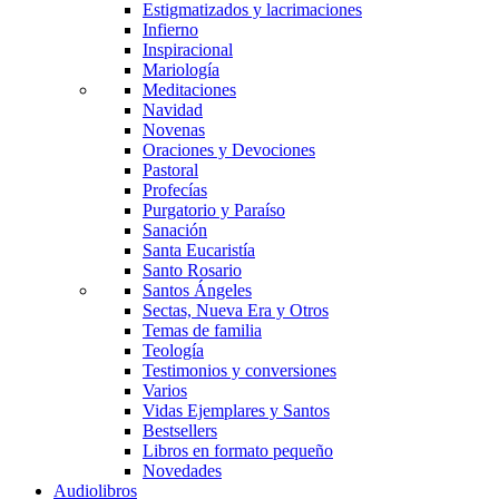
Estigmatizados y lacrimaciones
Infierno
Inspiracional
Mariología
Meditaciones
Navidad
Novenas
Oraciones y Devociones
Pastoral
Profecías
Purgatorio y Paraíso
Sanación
Santa Eucaristía
Santo Rosario
Santos Ángeles
Sectas, Nueva Era y Otros
Temas de familia
Teología
Testimonios y conversiones
Varios
Vidas Ejemplares y Santos
Bestsellers
Libros en formato pequeño
Novedades
Audiolibros