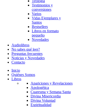
Teología
Testimonios y
conversiones
Varios
Vidas Ejemplares y
Santos
Bestsellers
Libros en formato
pequeño
Novedades
Audiolibros
No sabes qué leer?
Preguntas frecuentes
Noticias y Novedades
Contacto
Inicio
Quiénes Somos
Libros
Apariciones y Revelaciones
Apologética
Cuaresma y Semana Santa
Divina Misericordia
Divina Voluntad
Espiritualidad