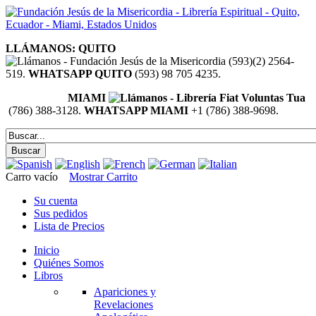
LLÁMANOS: QUITO
(593)(2) 2564-
519.
WHATSAPP QUITO
(593) 98 705 4235.
MIAMI
(786) 388-3128.
WHATSAPP MIAMI
+1 (786) 388-9698.
Carro vacío
Mostrar Carrito
Su cuenta
Sus pedidos
Lista de Precios
Inicio
Quiénes Somos
Libros
Apariciones y
Revelaciones