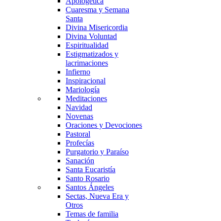
Apologética
Cuaresma y Semana
Santa
Divina Misericordia
Divina Voluntad
Espiritualidad
Estigmatizados y
lacrimaciones
Infierno
Inspiracional
Mariología
Meditaciones
Navidad
Novenas
Oraciones y Devociones
Pastoral
Profecías
Purgatorio y Paraíso
Sanación
Santa Eucaristía
Santo Rosario
Santos Ángeles
Sectas, Nueva Era y
Otros
Temas de familia