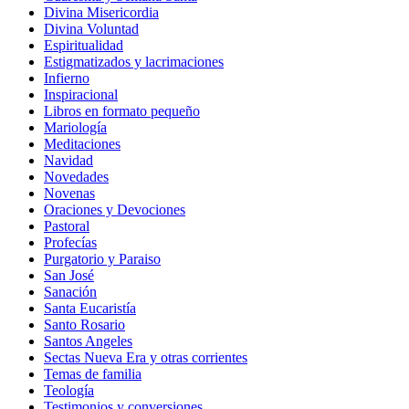
Divina Misericordia
Divina Voluntad
Espiritualidad
Estigmatizados y lacrimaciones
Infierno
Inspiracional
Libros en formato pequeño
Mariología
Meditaciones
Navidad
Novedades
Novenas
Oraciones y Devociones
Pastoral
Profecías
Purgatorio y Paraiso
San José
Sanación
Santa Eucaristía
Santo Rosario
Santos Angeles
Sectas Nueva Era y otras corrientes
Temas de familia
Teología
Testimonios y conversiones