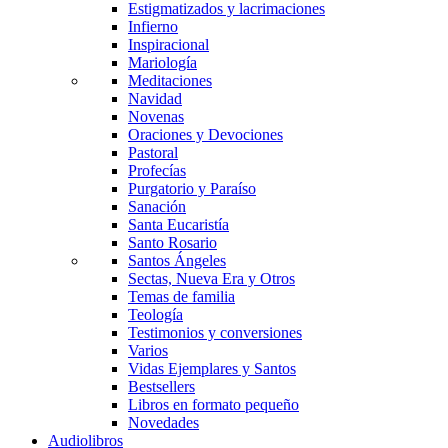
Estigmatizados y lacrimaciones
Infierno
Inspiracional
Mariología
Meditaciones
Navidad
Novenas
Oraciones y Devociones
Pastoral
Profecías
Purgatorio y Paraíso
Sanación
Santa Eucaristía
Santo Rosario
Santos Ángeles
Sectas, Nueva Era y Otros
Temas de familia
Teología
Testimonios y conversiones
Varios
Vidas Ejemplares y Santos
Bestsellers
Libros en formato pequeño
Novedades
Audiolibros