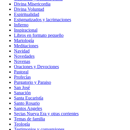
Divina Misericordia
Divina Voluntad
Espiritualidad
Estigmatizados y lacrimaciones
Infierno
Inspiracional
Libros en formato pequeño
Mariología
Meditaciones
Navidad
Novedades
Novenas
Oraciones y Devociones
Pastoral
Profecías
Purgatorio y Paraiso
San José
Sanación
Santa Eucaristía
Santo Rosario
Santos Angeles
Sectas Nueva Era y otras corrientes
Temas de familia
Teología
Testimonios y conversiones