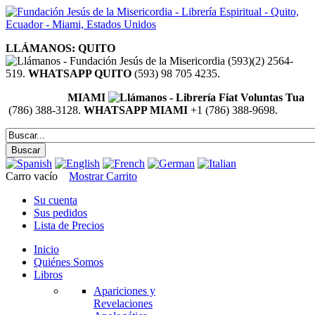
LLÁMANOS: QUITO
(593)(2) 2564-
519.
WHATSAPP QUITO
(593) 98 705 4235.
MIAMI
(786) 388-3128.
WHATSAPP MIAMI
+1 (786) 388-9698.
Carro vacío
Mostrar Carrito
Su cuenta
Sus pedidos
Lista de Precios
Inicio
Quiénes Somos
Libros
Apariciones y
Revelaciones