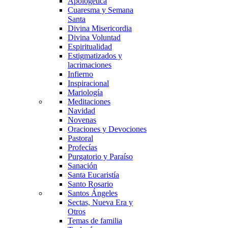
Apologética
Cuaresma y Semana
Santa
Divina Misericordia
Divina Voluntad
Espiritualidad
Estigmatizados y
lacrimaciones
Infierno
Inspiracional
Mariología
Meditaciones
Navidad
Novenas
Oraciones y Devociones
Pastoral
Profecías
Purgatorio y Paraíso
Sanación
Santa Eucaristía
Santo Rosario
Santos Ángeles
Sectas, Nueva Era y
Otros
Temas de familia