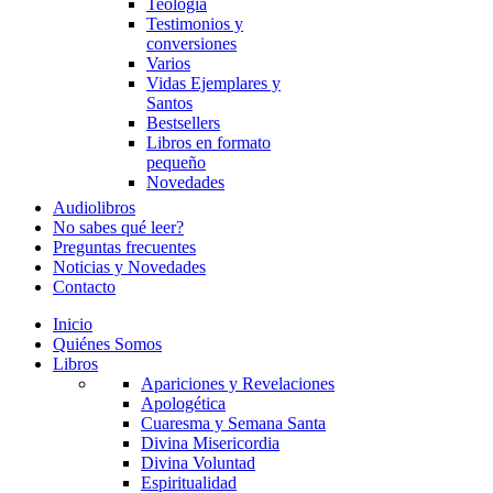
Teología
Testimonios y
conversiones
Varios
Vidas Ejemplares y
Santos
Bestsellers
Libros en formato
pequeño
Novedades
Audiolibros
No sabes qué leer?
Preguntas frecuentes
Noticias y Novedades
Contacto
Inicio
Quiénes Somos
Libros
Apariciones y Revelaciones
Apologética
Cuaresma y Semana Santa
Divina Misericordia
Divina Voluntad
Espiritualidad