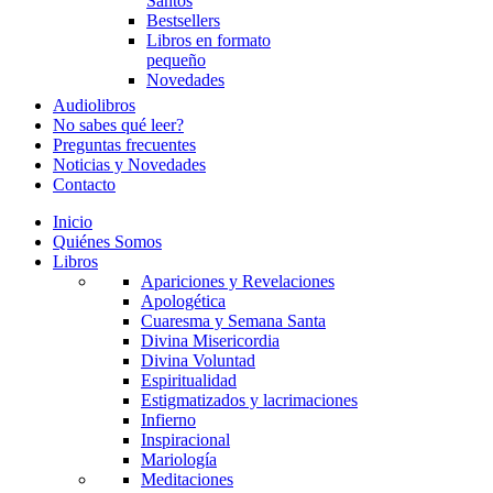
Santos
Bestsellers
Libros en formato
pequeño
Novedades
Audiolibros
No sabes qué leer?
Preguntas frecuentes
Noticias y Novedades
Contacto
Inicio
Quiénes Somos
Libros
Apariciones y Revelaciones
Apologética
Cuaresma y Semana Santa
Divina Misericordia
Divina Voluntad
Espiritualidad
Estigmatizados y lacrimaciones
Infierno
Inspiracional
Mariología
Meditaciones