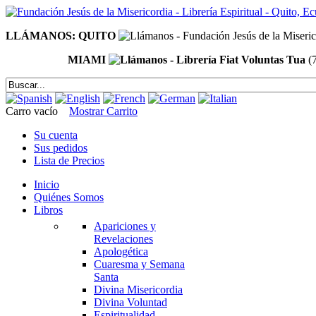
LLÁMANOS: QUITO
MIAMI
(
Carro vacío
Mostrar Carrito
Su cuenta
Sus pedidos
Lista de Precios
Inicio
Quiénes Somos
Libros
Apariciones y
Revelaciones
Apologética
Cuaresma y Semana
Santa
Divina Misericordia
Divina Voluntad
Espiritualidad