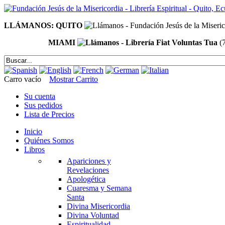
LLÁMANOS: QUITO
MIAMI
(
Carro vacío
Mostrar Carrito
Su cuenta
Sus pedidos
Lista de Precios
Inicio
Quiénes Somos
Libros
Apariciones y
Revelaciones
Apologética
Cuaresma y Semana
Santa
Divina Misericordia
Divina Voluntad
Espiritualidad