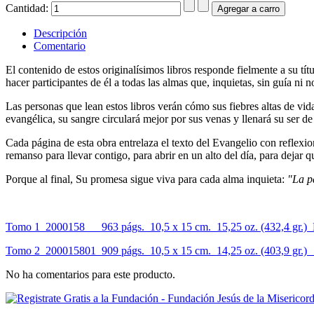
Cantidad:
Descripción
Comentario
El contenido de estos originalísimos libros responde fielmente a su t
hacer participantes de él a todas las almas que, inquietas, sin guía ni 
Las personas que lean estos libros verán cómo sus fiebres altas de vi
evangélica, su sangre circulará mejor por sus venas y llenará su ser de
Cada página de esta obra entrelaza el texto del Evangelio con reflexio
remanso para llevar contigo, para abrir en un alto del día, para dejar 
Porque al final, Su promesa sigue viva para cada alma inquieta:
"La p
Tomo 1 2000158 963 págs. 10,5 x 15 cm. 15,25 oz. (432,4 gr.) 
Tomo 2 200015801 909 págs. 10,5 x 15 cm. 14,25 oz. (403,9 gr.)
No ha comentarios para este producto.