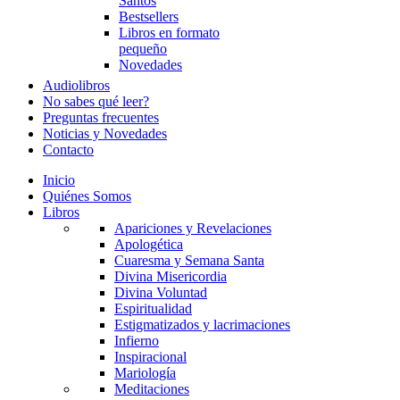
Santos
Bestsellers
Libros en formato
pequeño
Novedades
Audiolibros
No sabes qué leer?
Preguntas frecuentes
Noticias y Novedades
Contacto
Inicio
Quiénes Somos
Libros
Apariciones y Revelaciones
Apologética
Cuaresma y Semana Santa
Divina Misericordia
Divina Voluntad
Espiritualidad
Estigmatizados y lacrimaciones
Infierno
Inspiracional
Mariología
Meditaciones