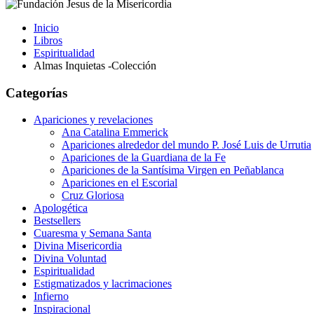
Inicio
Libros
Espiritualidad
Almas Inquietas -Colección
Categorías
Apariciones y revelaciones
Ana Catalina Emmerick
Apariciones alrededor del mundo P. José Luis de Urrutia
Apariciones de la Guardiana de la Fe
Apariciones de la Santísima Virgen en Peñablanca
Apariciones en el Escorial
Cruz Gloriosa
Apologética
Bestsellers
Cuaresma y Semana Santa
Divina Misericordia
Divina Voluntad
Espiritualidad
Estigmatizados y lacrimaciones
Infierno
Inspiracional