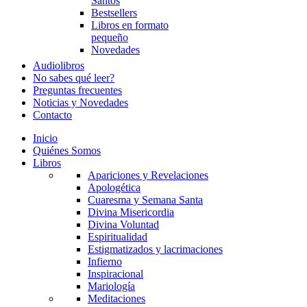
Santos
Bestsellers
Libros en formato
pequeño
Novedades
Audiolibros
No sabes qué leer?
Preguntas frecuentes
Noticias y Novedades
Contacto
Inicio
Quiénes Somos
Libros
Apariciones y Revelaciones
Apologética
Cuaresma y Semana Santa
Divina Misericordia
Divina Voluntad
Espiritualidad
Estigmatizados y lacrimaciones
Infierno
Inspiracional
Mariología
Meditaciones