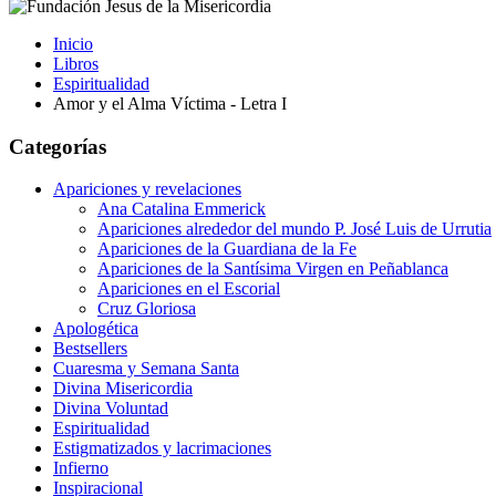
Inicio
Libros
Espiritualidad
Amor y el Alma Víctima - Letra I
Categorías
Apariciones y revelaciones
Ana Catalina Emmerick
Apariciones alrededor del mundo P. José Luis de Urrutia
Apariciones de la Guardiana de la Fe
Apariciones de la Santísima Virgen en Peñablanca
Apariciones en el Escorial
Cruz Gloriosa
Apologética
Bestsellers
Cuaresma y Semana Santa
Divina Misericordia
Divina Voluntad
Espiritualidad
Estigmatizados y lacrimaciones
Infierno
Inspiracional