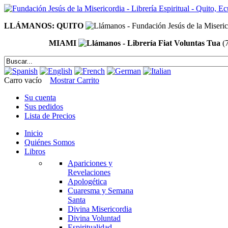
LLÁMANOS: QUITO
MIAMI
(
Carro vacío
Mostrar Carrito
Su cuenta
Sus pedidos
Lista de Precios
Inicio
Quiénes Somos
Libros
Apariciones y
Revelaciones
Apologética
Cuaresma y Semana
Santa
Divina Misericordia
Divina Voluntad
Espiritualidad