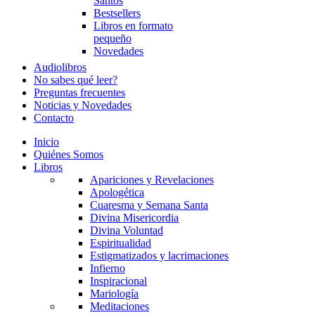
Santos
Bestsellers
Libros en formato
pequeño
Novedades
Audiolibros
No sabes qué leer?
Preguntas frecuentes
Noticias y Novedades
Contacto
Inicio
Quiénes Somos
Libros
Apariciones y Revelaciones
Apologética
Cuaresma y Semana Santa
Divina Misericordia
Divina Voluntad
Espiritualidad
Estigmatizados y lacrimaciones
Infierno
Inspiracional
Mariología
Meditaciones