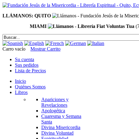
LLÁMANOS: QUITO
MIAMI
(
Carro vacío
Mostrar Carrito
Su cuenta
Sus pedidos
Lista de Precios
Inicio
Quiénes Somos
Libros
Apariciones y
Revelaciones
Apologética
Cuaresma y Semana
Santa
Divina Misericordia
Divina Voluntad
Espiritualidad