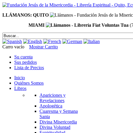
LLÁMANOS: QUITO
MIAMI
(
Carro vacío
Mostrar Carrito
Su cuenta
Sus pedidos
Lista de Precios
Inicio
Quiénes Somos
Libros
Apariciones y
Revelaciones
Apologética
Cuaresma y Semana
Santa
Divina Misericordia
Divina Voluntad
Espiritualidad