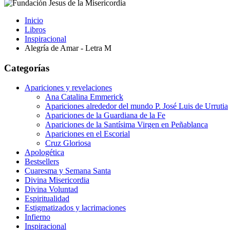
Inicio
Libros
Inspiracional
Alegría de Amar - Letra M
Categorías
Apariciones y revelaciones
Ana Catalina Emmerick
Apariciones alrededor del mundo P. José Luis de Urrutia
Apariciones de la Guardiana de la Fe
Apariciones de la Santísima Virgen en Peñablanca
Apariciones en el Escorial
Cruz Gloriosa
Apologética
Bestsellers
Cuaresma y Semana Santa
Divina Misericordia
Divina Voluntad
Espiritualidad
Estigmatizados y lacrimaciones
Infierno
Inspiracional