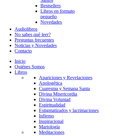
Santos
Bestsellers
Libros en formato
pequeño
Novedades
Audiolibros
No sabes qué leer?
Preguntas frecuentes
Noticias y Novedades
Contacto
Inicio
Quiénes Somos
Libros
Apariciones y Revelaciones
Apologética
Cuaresma y Semana Santa
Divina Misericordia
Divina Voluntad
Espiritualidad
Estigmatizados y lacrimaciones
Infierno
Inspiracional
Mariología
Meditaciones