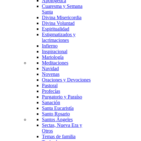
Apologética
Cuaresma y Semana
Santa
Divina Misericordia
Divina Voluntad
Espiritualidad
Estigmatizados y
lacrimaciones
Infierno
Inspiracional
Mariología
Meditaciones
Navidad
Novenas
Oraciones y Devociones
Pastoral
Profecías
Purgatorio y Paraíso
Sanación
Santa Eucaristía
Santo Rosario
Santos Ángeles
Sectas, Nueva Era y
Otros
Temas de familia