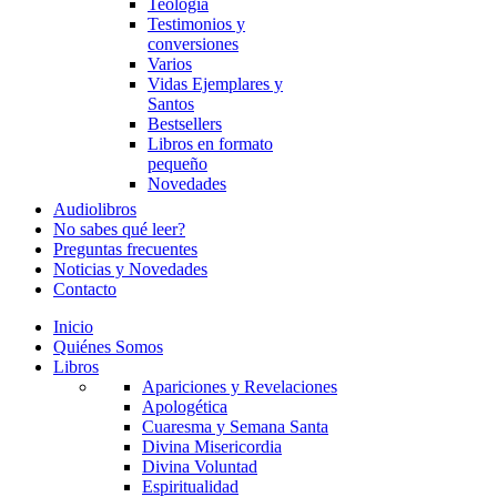
Teología
Testimonios y
conversiones
Varios
Vidas Ejemplares y
Santos
Bestsellers
Libros en formato
pequeño
Novedades
Audiolibros
No sabes qué leer?
Preguntas frecuentes
Noticias y Novedades
Contacto
Inicio
Quiénes Somos
Libros
Apariciones y Revelaciones
Apologética
Cuaresma y Semana Santa
Divina Misericordia
Divina Voluntad
Espiritualidad