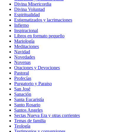
Divina Misericordia
Divina Voluntad
Espiritualidad
Estigmatizados y lacrimaciones
Infierno
Inspiracional
Libros en formato pequeño
Mariología
Meditaciones
Navidad
Novedades
Novenas
Oraciones y Devociones
Pastoral
Profecías
Purgatorio y Paraiso
San José
Sanación
Santa Eucaristía
Santo Rosario
Santos Angeles
Sectas Nueva Era y otras corrientes
Temas de familia
Teología
Testimonios y conversiones