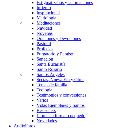
Estigmatizados y lacrimaciones
Infierno
Inspiracional
Mariología
Meditaciones
Navidad
Novenas
Oraciones y Devociones
Pastoral
Profecías
Purgatorio y Paraíso
Sanación
Santa Eucaristía
Santo Rosario
Santos Ángeles
Sectas, Nueva Era y Otros
Temas de familia
Teología
Testimonios y conversiones
Varios
Vidas Ejemplares y Santos
Bestsellers
Libros en formato pequeño
Novedades
Audiolibros