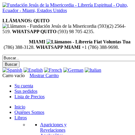
LLÁMANOS: QUITO
(593)(2) 2564-
519.
WHATSAPP QUITO
(593) 98 705 4235.
MIAMI
(786) 388-3128.
WHATSAPP MIAMI
+1 (786) 388-9698.
Carro vacío
Mostrar Carrito
Su cuenta
Sus pedidos
Lista de Precios
Inicio
Quiénes Somos
Libros
Apariciones y
Revelaciones