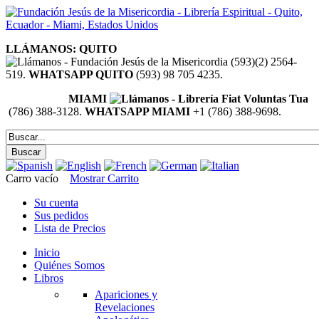
LLÁMANOS: QUITO
(593)(2) 2564-
519.
WHATSAPP QUITO
(593) 98 705 4235.
MIAMI
(786) 388-3128.
WHATSAPP MIAMI
+1 (786) 388-9698.
Carro vacío
Mostrar Carrito
Su cuenta
Sus pedidos
Lista de Precios
Inicio
Quiénes Somos
Libros
Apariciones y
Revelaciones