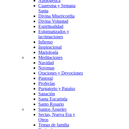
Apologética
Cuaresma y Semana
Santa
Divina Misericordia
Divina Voluntad
Espiritualidad
Estigmatizados y
lacrimaciones
Infierno
Inspiracional
Mariología
Meditaciones
Navidad
Novenas
Oraciones y Devociones
Pastoral
Profecías
Purgatorio y Paraíso
Sanación
Santa Eucaristía
Santo Rosario
Santos Ángeles
Sectas, Nueva Era y
Otros
Temas de familia