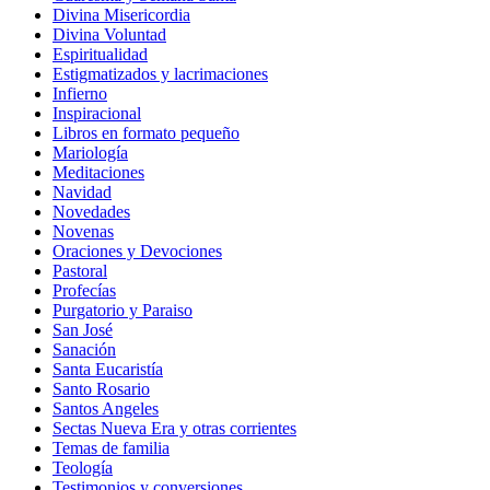
Divina Misericordia
Divina Voluntad
Espiritualidad
Estigmatizados y lacrimaciones
Infierno
Inspiracional
Libros en formato pequeño
Mariología
Meditaciones
Navidad
Novedades
Novenas
Oraciones y Devociones
Pastoral
Profecías
Purgatorio y Paraiso
San José
Sanación
Santa Eucaristía
Santo Rosario
Santos Angeles
Sectas Nueva Era y otras corrientes
Temas de familia
Teología
Testimonios y conversiones