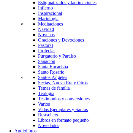
Estigmatizados y lacrimaciones
Infierno
Inspiracional
Mariología
Meditaciones
Navidad
Novenas
Oraciones y Devociones
Pastoral
Profecías
Purgatorio y Paraíso
Sanación
Santa Eucaristía
Santo Rosario
Santos Ángeles
Sectas, Nueva Era y Otros
Temas de familia
Teología
Testimonios y conversiones
Varios
Vidas Ejemplares y Santos
Bestsellers
Libros en formato pequeño
Novedades
Audiolibros