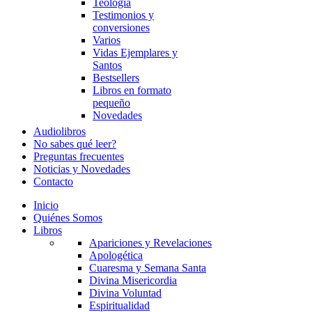
Teología
Testimonios y
conversiones
Varios
Vidas Ejemplares y
Santos
Bestsellers
Libros en formato
pequeño
Novedades
Audiolibros
No sabes qué leer?
Preguntas frecuentes
Noticias y Novedades
Contacto
Inicio
Quiénes Somos
Libros
Apariciones y Revelaciones
Apologética
Cuaresma y Semana Santa
Divina Misericordia
Divina Voluntad
Espiritualidad