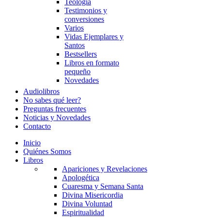
Teología
Testimonios y
conversiones
Varios
Vidas Ejemplares y
Santos
Bestsellers
Libros en formato
pequeño
Novedades
Audiolibros
No sabes qué leer?
Preguntas frecuentes
Noticias y Novedades
Contacto
Inicio
Quiénes Somos
Libros
Apariciones y Revelaciones
Apologética
Cuaresma y Semana Santa
Divina Misericordia
Divina Voluntad
Espiritualidad