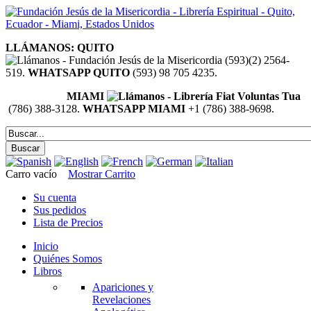
LLÁMANOS: QUITO
(593)(2) 2564-
519.
WHATSAPP QUITO
(593) 98 705 4235.
MIAMI
(786) 388-3128.
WHATSAPP MIAMI
+1 (786) 388-9698.
Carro vacío
Mostrar Carrito
Su cuenta
Sus pedidos
Lista de Precios
Inicio
Quiénes Somos
Libros
Apariciones y
Revelaciones