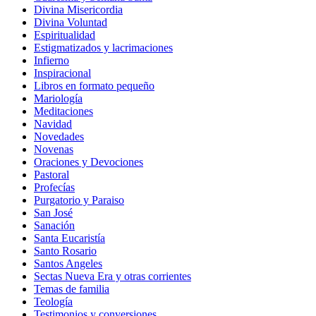
Divina Misericordia
Divina Voluntad
Espiritualidad
Estigmatizados y lacrimaciones
Infierno
Inspiracional
Libros en formato pequeño
Mariología
Meditaciones
Navidad
Novedades
Novenas
Oraciones y Devociones
Pastoral
Profecías
Purgatorio y Paraiso
San José
Sanación
Santa Eucaristía
Santo Rosario
Santos Angeles
Sectas Nueva Era y otras corrientes
Temas de familia
Teología
Testimonios y conversiones