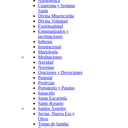
Apologética
Cuaresma y Semana
Santa
Divina Misericordia
Divina Voluntad
Espiritualidad
Estigmatizados y
lacrimaciones
Infierno
Inspiracional
Mariología
Meditaciones
Navidad
Novenas
Oraciones y Devociones
Pastoral
Profecías
Purgatorio y Paraíso
Sanación
Santa Eucaristía
Santo Rosario
Santos Ángeles
Sectas, Nueva Era y
Otros
Temas de familia