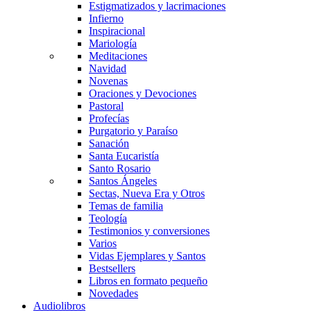
Estigmatizados y lacrimaciones
Infierno
Inspiracional
Mariología
Meditaciones
Navidad
Novenas
Oraciones y Devociones
Pastoral
Profecías
Purgatorio y Paraíso
Sanación
Santa Eucaristía
Santo Rosario
Santos Ángeles
Sectas, Nueva Era y Otros
Temas de familia
Teología
Testimonios y conversiones
Varios
Vidas Ejemplares y Santos
Bestsellers
Libros en formato pequeño
Novedades
Audiolibros