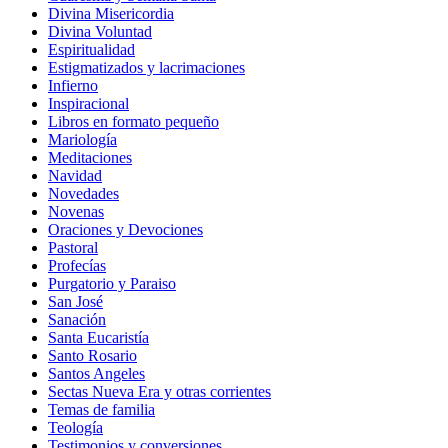
Divina Misericordia
Divina Voluntad
Espiritualidad
Estigmatizados y lacrimaciones
Infierno
Inspiracional
Libros en formato pequeño
Mariología
Meditaciones
Navidad
Novedades
Novenas
Oraciones y Devociones
Pastoral
Profecías
Purgatorio y Paraiso
San José
Sanación
Santa Eucaristía
Santo Rosario
Santos Angeles
Sectas Nueva Era y otras corrientes
Temas de familia
Teología
Testimonios y conversiones