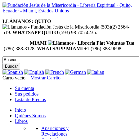
LLÁMANOS: QUITO
(593)(2) 2564-
519.
WHATSAPP QUITO
(593) 98 705 4235.
MIAMI
(786) 388-3128.
WHATSAPP MIAMI
+1 (786) 388-9698.
Carro vacío
Mostrar Carrito
Su cuenta
Sus pedidos
Lista de Precios
Inicio
Quiénes Somos
Libros
Apariciones y
Revelaciones