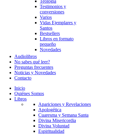
Teología
Testimonios y
conversiones
Varios
Vidas Ejemplares y
Santos
Bestsellers
Libros en formato
pequeño
Novedades
Audiolibros
No sabes qué leer?
Preguntas frecuentes
Noticias y Novedades
Contacto
Inicio
Quiénes Somos
Libros
Apariciones y Revelaciones
Apologética
Cuaresma y Semana Santa
Divina Misericordia
Divina Voluntad
Espiritualidad