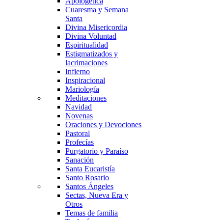
Apologética
Cuaresma y Semana
Santa
Divina Misericordia
Divina Voluntad
Espiritualidad
Estigmatizados y
lacrimaciones
Infierno
Inspiracional
Mariología
Meditaciones
Navidad
Novenas
Oraciones y Devociones
Pastoral
Profecías
Purgatorio y Paraíso
Sanación
Santa Eucaristía
Santo Rosario
Santos Ángeles
Sectas, Nueva Era y
Otros
Temas de familia