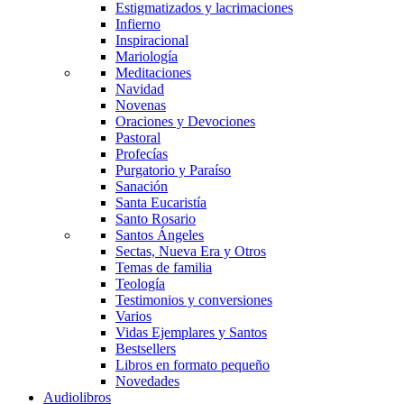
Estigmatizados y lacrimaciones
Infierno
Inspiracional
Mariología
Meditaciones
Navidad
Novenas
Oraciones y Devociones
Pastoral
Profecías
Purgatorio y Paraíso
Sanación
Santa Eucaristía
Santo Rosario
Santos Ángeles
Sectas, Nueva Era y Otros
Temas de familia
Teología
Testimonios y conversiones
Varios
Vidas Ejemplares y Santos
Bestsellers
Libros en formato pequeño
Novedades
Audiolibros