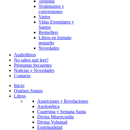
Teología
Testimonios y
conversiones
Varios
Vidas Ejemplares y
Santos
Bestsellers
Libros en formato
pequeño
Novedades
Audiolibros
No sabes qué leer?
Preguntas frecuentes
Noticias y Novedades
Contacto
Inicio
Quiénes Somos
Libros
Apariciones y Revelaciones
Apologética
Cuaresma y Semana Santa
Divina Misericordia
Divina Voluntad
Espiritualidad