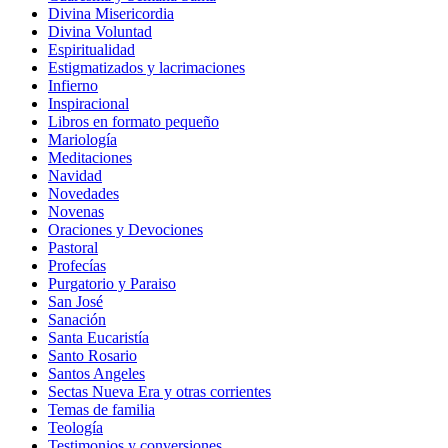
Divina Misericordia
Divina Voluntad
Espiritualidad
Estigmatizados y lacrimaciones
Infierno
Inspiracional
Libros en formato pequeño
Mariología
Meditaciones
Navidad
Novedades
Novenas
Oraciones y Devociones
Pastoral
Profecías
Purgatorio y Paraiso
San José
Sanación
Santa Eucaristía
Santo Rosario
Santos Angeles
Sectas Nueva Era y otras corrientes
Temas de familia
Teología
Testimonios y conversiones