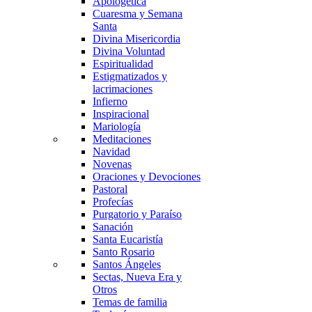
Apologética
Cuaresma y Semana
Santa
Divina Misericordia
Divina Voluntad
Espiritualidad
Estigmatizados y
lacrimaciones
Infierno
Inspiracional
Mariología
Meditaciones
Navidad
Novenas
Oraciones y Devociones
Pastoral
Profecías
Purgatorio y Paraíso
Sanación
Santa Eucaristía
Santo Rosario
Santos Ángeles
Sectas, Nueva Era y
Otros
Temas de familia