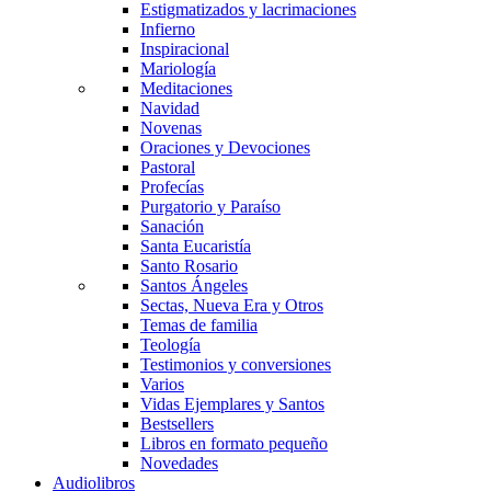
Estigmatizados y lacrimaciones
Infierno
Inspiracional
Mariología
Meditaciones
Navidad
Novenas
Oraciones y Devociones
Pastoral
Profecías
Purgatorio y Paraíso
Sanación
Santa Eucaristía
Santo Rosario
Santos Ángeles
Sectas, Nueva Era y Otros
Temas de familia
Teología
Testimonios y conversiones
Varios
Vidas Ejemplares y Santos
Bestsellers
Libros en formato pequeño
Novedades
Audiolibros