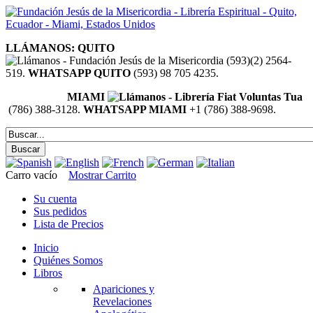
LLÁMANOS: QUITO
(593)(2) 2564-
519.
WHATSAPP QUITO
(593) 98 705 4235.
MIAMI
(786) 388-3128.
WHATSAPP MIAMI
+1 (786) 388-9698.
Carro vacío
Mostrar Carrito
Su cuenta
Sus pedidos
Lista de Precios
Inicio
Quiénes Somos
Libros
Apariciones y
Revelaciones