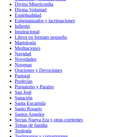
Divina Misericordia
Divina Voluntad
Espiritualidad
Estigmatizados y lacrimaciones
Infierno
Inspiracional
Libros en formato pequeño
Mariología
Meditaciones
Navidad
Novedades
Novenas
Oraciones y Devociones
Pastoral
Profecías
Purgatorio y Paraiso
San José
Sanación
Santa Eucaristía
Santo Rosario
Santos Angeles
Sectas Nueva Era y otras corrientes
Temas de familia
Teología
Testimonios y conversiones