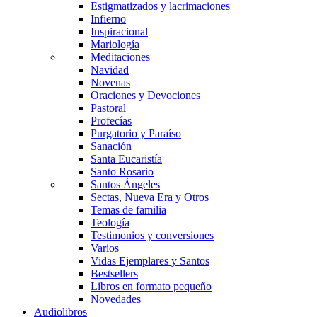
Estigmatizados y lacrimaciones
Infierno
Inspiracional
Mariología
Meditaciones
Navidad
Novenas
Oraciones y Devociones
Pastoral
Profecías
Purgatorio y Paraíso
Sanación
Santa Eucaristía
Santo Rosario
Santos Ángeles
Sectas, Nueva Era y Otros
Temas de familia
Teología
Testimonios y conversiones
Varios
Vidas Ejemplares y Santos
Bestsellers
Libros en formato pequeño
Novedades
Audiolibros