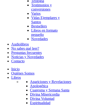
Teología
Testimonios y
conversiones
Varios
Vidas Ejemplares y
Santos
Bestsellers
Libros en formato
pequeño
Novedades
Audiolibros
No sabes qué leer?
Preguntas frecuentes
Noticias y Novedades
Contacto
Inicio
Quiénes Somos
Libros
Apariciones y Revelaciones
Apologética
Cuaresma y Semana Santa
Divina Misericordia
Divina Voluntad
Espiritualidad