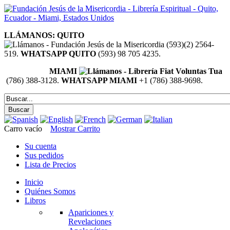
LLÁMANOS: QUITO
(593)(2) 2564-
519.
WHATSAPP QUITO
(593) 98 705 4235.
MIAMI
(786) 388-3128.
WHATSAPP MIAMI
+1 (786) 388-9698.
Carro vacío
Mostrar Carrito
Su cuenta
Sus pedidos
Lista de Precios
Inicio
Quiénes Somos
Libros
Apariciones y
Revelaciones