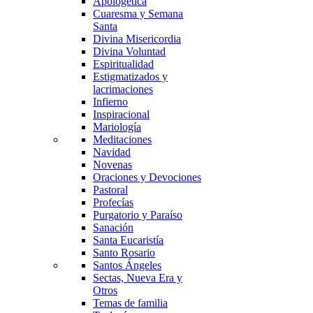
Apologética
Cuaresma y Semana
Santa
Divina Misericordia
Divina Voluntad
Espiritualidad
Estigmatizados y
lacrimaciones
Infierno
Inspiracional
Mariología
Meditaciones
Navidad
Novenas
Oraciones y Devociones
Pastoral
Profecías
Purgatorio y Paraíso
Sanación
Santa Eucaristía
Santo Rosario
Santos Ángeles
Sectas, Nueva Era y
Otros
Temas de familia