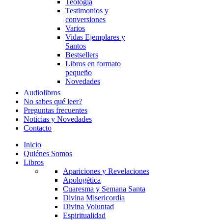
Teología
Testimonios y
conversiones
Varios
Vidas Ejemplares y
Santos
Bestsellers
Libros en formato
pequeño
Novedades
Audiolibros
No sabes qué leer?
Preguntas frecuentes
Noticias y Novedades
Contacto
Inicio
Quiénes Somos
Libros
Apariciones y Revelaciones
Apologética
Cuaresma y Semana Santa
Divina Misericordia
Divina Voluntad
Espiritualidad