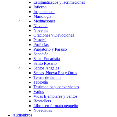
Estigmatizados y lacrimaciones
Infierno
Inspiracional
Mariología
Meditaciones
Navidad
Novenas
Oraciones y Devociones
Pastoral
Profecías
Purgatorio y Paraíso
Sanación
Santa Eucaristía
Santo Rosario
Santos Ángeles
Sectas, Nueva Era y Otros
Temas de familia
Teología
Testimonios y conversiones
Varios
Vidas Ejemplares y Santos
Bestsellers
Libros en formato pequeño
Novedades
Audiolibros