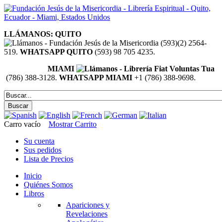
LLÁMANOS: QUITO
(593)(2) 2564-
519.
WHATSAPP QUITO
(593) 98 705 4235.
MIAMI
(786) 388-3128.
WHATSAPP MIAMI
+1 (786) 388-9698.
Carro vacío
Mostrar Carrito
Su cuenta
Sus pedidos
Lista de Precios
Inicio
Quiénes Somos
Libros
Apariciones y
Revelaciones