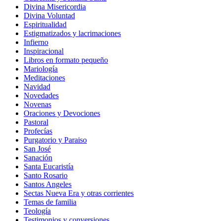
Divina Misericordia
Divina Voluntad
Espiritualidad
Estigmatizados y lacrimaciones
Infierno
Inspiracional
Libros en formato pequeño
Mariología
Meditaciones
Navidad
Novedades
Novenas
Oraciones y Devociones
Pastoral
Profecías
Purgatorio y Paraiso
San José
Sanación
Santa Eucaristía
Santo Rosario
Santos Angeles
Sectas Nueva Era y otras corrientes
Temas de familia
Teología
Testimonios y conversiones