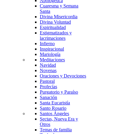
Apologética
Cuaresma y Semana
Santa
Divina Misericordia
Divina Voluntad
Espiritualidad
Estigmatizados y
lacrimaciones
Infierno
Inspiracional
Mariología
Meditaciones
Navidad
Novenas
Oraciones y Devociones
Pastoral
Profecías
Purgatorio y Paraíso
Sanación
Santa Eucaristía
Santo Rosario
Santos Ángeles
Sectas, Nueva Era y
Otros
Temas de familia