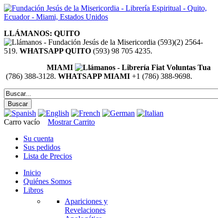
LLÁMANOS: QUITO
(593)(2) 2564-
519.
WHATSAPP QUITO
(593) 98 705 4235.
MIAMI
(786) 388-3128.
WHATSAPP MIAMI
+1 (786) 388-9698.
Carro vacío
Mostrar Carrito
Su cuenta
Sus pedidos
Lista de Precios
Inicio
Quiénes Somos
Libros
Apariciones y
Revelaciones