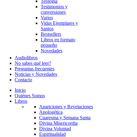
Teología
Testimonios y
conversiones
Varios
Vidas Ejemplares y
Santos
Bestsellers
Libros en formato
pequeño
Novedades
Audiolibros
No sabes qué leer?
Preguntas frecuentes
Noticias y Novedades
Contacto
Inicio
Quiénes Somos
Libros
Apariciones y Revelaciones
Apologética
Cuaresma y Semana Santa
Divina Misericordia
Divina Voluntad
Espiritualidad