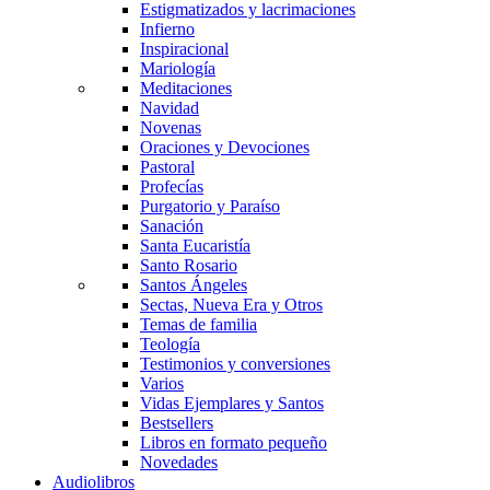
Estigmatizados y lacrimaciones
Infierno
Inspiracional
Mariología
Meditaciones
Navidad
Novenas
Oraciones y Devociones
Pastoral
Profecías
Purgatorio y Paraíso
Sanación
Santa Eucaristía
Santo Rosario
Santos Ángeles
Sectas, Nueva Era y Otros
Temas de familia
Teología
Testimonios y conversiones
Varios
Vidas Ejemplares y Santos
Bestsellers
Libros en formato pequeño
Novedades
Audiolibros