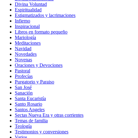
Divina Voluntad
Espiritualidad
Estigmatizados y lacrimaciones
Infierno
Inspiracional
Libros en formato pequeño
Mariología
Meditaciones
Navidad
Novedades
Novenas
Oraciones y Devociones
Pastoral
Profecías
Purgatorio y Paraiso
San José
Sanación
Santa Eucaristía
Santo Rosario
Santos Angeles
Sectas Nueva Era y otras corrientes
Temas de familia
Teología
Testimonios y conversiones
Varios