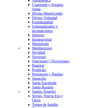
Apologética
Cuaresma y Semana
Santa
Divina Misericordia
Divina Voluntad
Espiritualidad
Estigmatizados y
lacrimaciones
Infierno
Inspiracional
Mariología
Meditaciones
Navidad
Novenas
Oraciones y Devociones
Pastoral
Profecías
Purgatorio y Paraíso
Sanación
Santa Eucaristía
Santo Rosario
Santos Ángeles
Sectas, Nueva Era y
Otros
Temas de familia