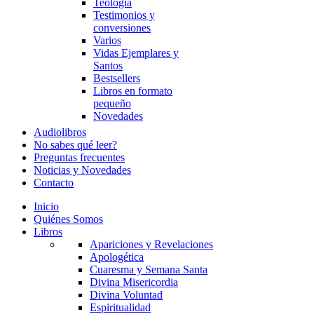
Teología
Testimonios y
conversiones
Varios
Vidas Ejemplares y
Santos
Bestsellers
Libros en formato
pequeño
Novedades
Audiolibros
No sabes qué leer?
Preguntas frecuentes
Noticias y Novedades
Contacto
Inicio
Quiénes Somos
Libros
Apariciones y Revelaciones
Apologética
Cuaresma y Semana Santa
Divina Misericordia
Divina Voluntad
Espiritualidad