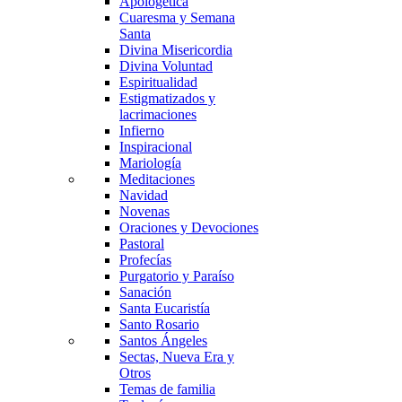
Apologética
Cuaresma y Semana
Santa
Divina Misericordia
Divina Voluntad
Espiritualidad
Estigmatizados y
lacrimaciones
Infierno
Inspiracional
Mariología
Meditaciones
Navidad
Novenas
Oraciones y Devociones
Pastoral
Profecías
Purgatorio y Paraíso
Sanación
Santa Eucaristía
Santo Rosario
Santos Ángeles
Sectas, Nueva Era y
Otros
Temas de familia