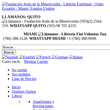
LLÁMANOS: QUITO
(593)(2) 2564-
519.
WHATSAPP QUITO
(593) 98 705 4235.
MIAMI
(786) 388-3128.
WHATSAPP MIAMI
+1 (786) 388-9698.
Carro vacío
Mostrar Carrito
Su cuenta
Sus pedidos
Lista de Precios
Inicio
Quiénes Somos
Libros
Apariciones y
Revelaciones