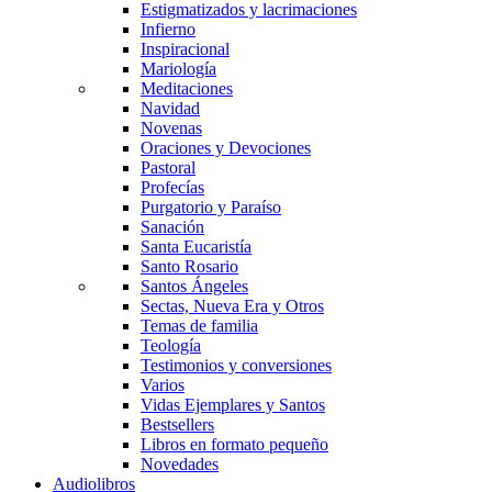
Estigmatizados y lacrimaciones
Infierno
Inspiracional
Mariología
Meditaciones
Navidad
Novenas
Oraciones y Devociones
Pastoral
Profecías
Purgatorio y Paraíso
Sanación
Santa Eucaristía
Santo Rosario
Santos Ángeles
Sectas, Nueva Era y Otros
Temas de familia
Teología
Testimonios y conversiones
Varios
Vidas Ejemplares y Santos
Bestsellers
Libros en formato pequeño
Novedades
Audiolibros