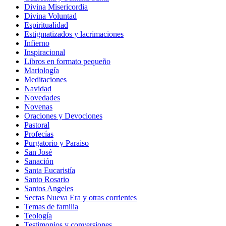
Divina Misericordia
Divina Voluntad
Espiritualidad
Estigmatizados y lacrimaciones
Infierno
Inspiracional
Libros en formato pequeño
Mariología
Meditaciones
Navidad
Novedades
Novenas
Oraciones y Devociones
Pastoral
Profecías
Purgatorio y Paraiso
San José
Sanación
Santa Eucaristía
Santo Rosario
Santos Angeles
Sectas Nueva Era y otras corrientes
Temas de familia
Teología
Testimonios y conversiones