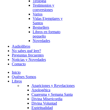
Teología
Testimonios y
conversiones
Varios
Vidas Ejemplares y
Santos
Bestsellers
Libros en formato
pequeño
Novedades
Audiolibros
No sabes qué leer?
Preguntas frecuentes
Noticias y Novedades
Contacto
Inicio
Quiénes Somos
Libros
Apariciones y Revelaciones
Apologética
Cuaresma y Semana Santa
Divina Misericordia
Divina Voluntad
Espiritualidad