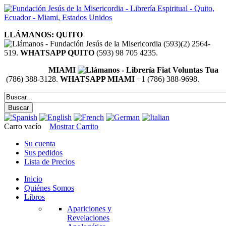
LLÁMANOS: QUITO
(593)(2) 2564-
519.
WHATSAPP QUITO
(593) 98 705 4235.
MIAMI
(786) 388-3128.
WHATSAPP MIAMI
+1 (786) 388-9698.
Carro vacío
Mostrar Carrito
Su cuenta
Sus pedidos
Lista de Precios
Inicio
Quiénes Somos
Libros
Apariciones y
Revelaciones