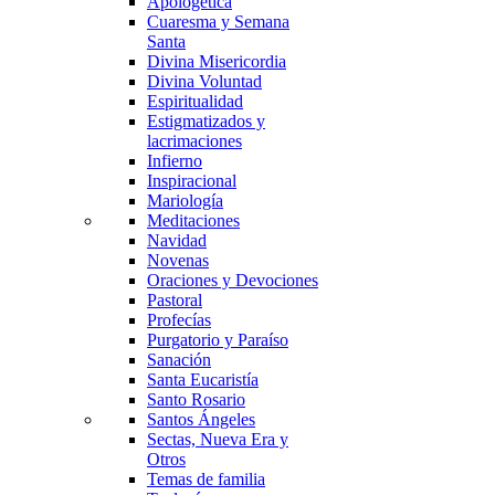
Apologética
Cuaresma y Semana
Santa
Divina Misericordia
Divina Voluntad
Espiritualidad
Estigmatizados y
lacrimaciones
Infierno
Inspiracional
Mariología
Meditaciones
Navidad
Novenas
Oraciones y Devociones
Pastoral
Profecías
Purgatorio y Paraíso
Sanación
Santa Eucaristía
Santo Rosario
Santos Ángeles
Sectas, Nueva Era y
Otros
Temas de familia