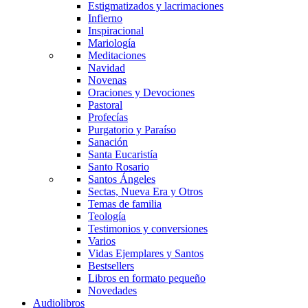
Estigmatizados y lacrimaciones
Infierno
Inspiracional
Mariología
Meditaciones
Navidad
Novenas
Oraciones y Devociones
Pastoral
Profecías
Purgatorio y Paraíso
Sanación
Santa Eucaristía
Santo Rosario
Santos Ángeles
Sectas, Nueva Era y Otros
Temas de familia
Teología
Testimonios y conversiones
Varios
Vidas Ejemplares y Santos
Bestsellers
Libros en formato pequeño
Novedades
Audiolibros