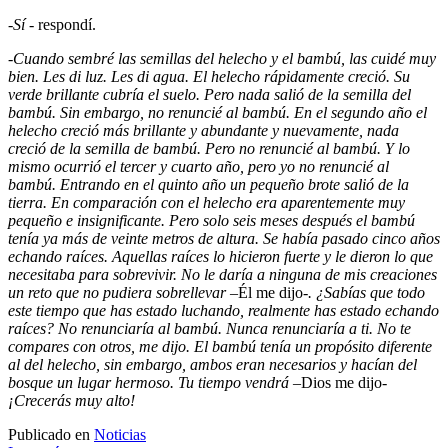
-
Sí
- respondí.
-
Cuando sembré las semillas del helecho y el bambú, las cuidé muy
bien. Les di luz. Les di agua. El helecho rápidamente creció. Su
verde brillante cubría el suelo. Pero nada salió de la semilla del
bambú. Sin embargo, no renuncié al bambú. En el segundo año el
helecho creció más brillante y abundante y nuevamente, nada
creció de la semilla de bambú. Pero no renuncié al bambú. Y lo
mismo ocurrió el tercer y cuarto año, pero yo no renuncié al
bambú. Entrando en el quinto año un pequeño brote salió de la
tierra. En comparación con el helecho era aparentemente muy
pequeño e insignificante. Pero solo seis meses después el bambú
tenía ya más de veinte metros de altura. Se había pasado cinco años
echando raíces. Aquellas raíces lo hicieron fuerte y le dieron lo que
necesitaba para sobrevivir. No le daría a ninguna de mis creaciones
un reto que no pudiera sobrellevar –
Él me dijo
-. ¿Sabías que todo
este tiempo que has estado luchando, realmente has estado echando
raíces? No renunciaría al bambú. Nunca renunciaría a ti. No te
compares con otros, me dijo. El bambú tenía un propósito diferente
al del helecho, sin embargo, ambos eran necesarios y hacían del
bosque un lugar hermoso. Tu tiempo vendrá
–Dios me dijo-
¡Crecerás muy alto!
Publicado en
Noticias