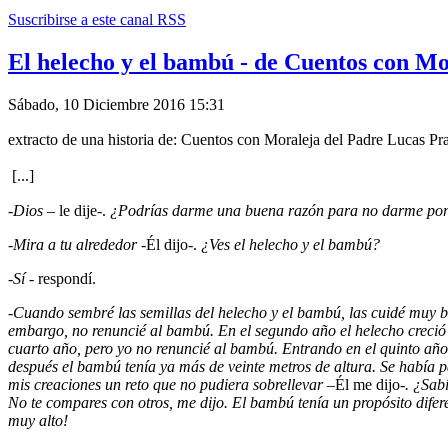
Suscribirse a este canal RSS
El helecho y el bambú - de Cuentos con Mo
Sábado, 10 Diciembre 2016 15:31
extracto de una historia de: Cuentos con Moraleja del Padre Lucas Pr
[...]
-
Dios
– le dije-.
¿Podrías darme una buena razón para no darme por
-
Mira a tu alrededor
-Él dijo-.
¿Ves el helecho y el bambú?
-
Sí
- respondí.
-
Cuando sembré las semillas del helecho y el bambú, las cuidé muy bie
embargo, no renuncié al bambú. En el segundo año el helecho creció 
cuarto año, pero yo no renuncié al bambú. Entrando en el quinto año
después el bambú tenía ya más de veinte metros de altura. Se había pa
mis creaciones un reto que no pudiera sobrellevar –
Él me dijo
-. ¿Sab
No te compares con otros, me dijo. El bambú tenía un propósito dife
muy alto!