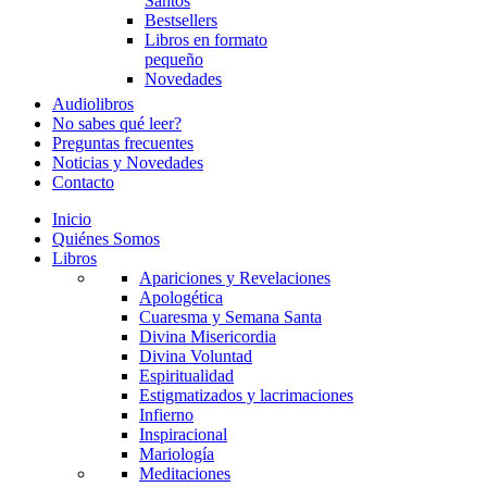
Santos
Bestsellers
Libros en formato
pequeño
Novedades
Audiolibros
No sabes qué leer?
Preguntas frecuentes
Noticias y Novedades
Contacto
Inicio
Quiénes Somos
Libros
Apariciones y Revelaciones
Apologética
Cuaresma y Semana Santa
Divina Misericordia
Divina Voluntad
Espiritualidad
Estigmatizados y lacrimaciones
Infierno
Inspiracional
Mariología
Meditaciones