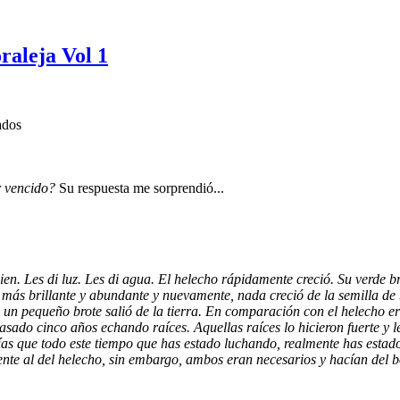
raleja Vol 1
ados
 vencido?
Su respuesta me sorprendió...
n. Les di luz. Les di agua. El helecho rápidamente creció. Su verde bri
más brillante y abundante y nuevamente, nada creció de la semilla de
 un pequeño brote salió de la tierra. En comparación con el helecho e
sado cinco años echando raíces. Aquellas raíces lo hicieron fuerte y l
ías que todo este tiempo que has estado luchando, realmente has estad
rente al del helecho, sin embargo, ambos eran necesarios y hacían del