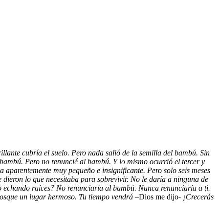
llante cubría el suelo. Pero nada salió de la semilla del bambú. Sin
 bambú. Pero no renuncié al bambú. Y lo mismo ocurrió el tercer y
ra aparentemente muy pequeño e insignificante. Pero solo seis meses
e dieron lo que necesitaba para sobrevivir. No le daría a ninguna de
o echando raíces? No renunciaría al bambú. Nunca renunciaría a ti.
 bosque un lugar hermoso. Tu tiempo vendrá
–Dios me dijo-
¡Crecerás