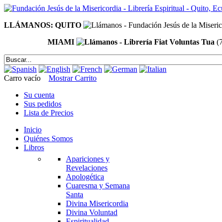
LLÁMANOS: QUITO
MIAMI
(
Carro vacío
Mostrar Carrito
Su cuenta
Sus pedidos
Lista de Precios
Inicio
Quiénes Somos
Libros
Apariciones y
Revelaciones
Apologética
Cuaresma y Semana
Santa
Divina Misericordia
Divina Voluntad
Espiritualidad