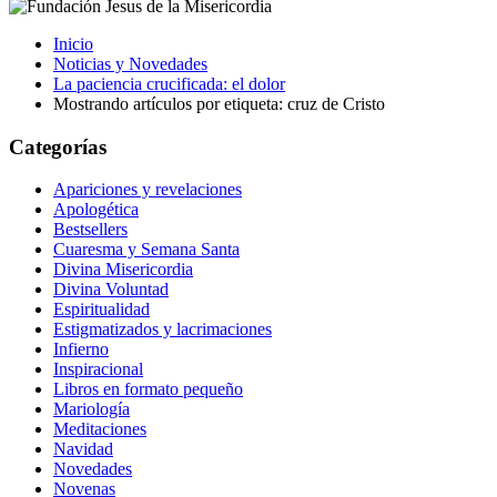
Inicio
Noticias y Novedades
La paciencia crucificada: el dolor
Mostrando artículos por etiqueta: cruz de Cristo
Categorías
Apariciones y revelaciones
Apologética
Bestsellers
Cuaresma y Semana Santa
Divina Misericordia
Divina Voluntad
Espiritualidad
Estigmatizados y lacrimaciones
Infierno
Inspiracional
Libros en formato pequeño
Mariología
Meditaciones
Navidad
Novedades
Novenas