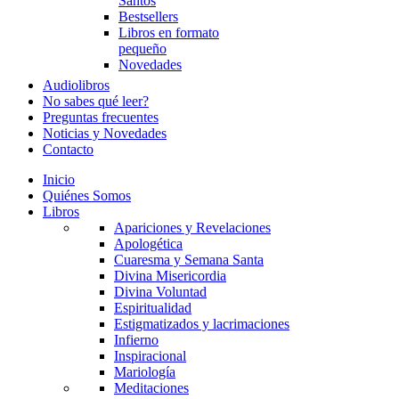
Santos
Bestsellers
Libros en formato
pequeño
Novedades
Audiolibros
No sabes qué leer?
Preguntas frecuentes
Noticias y Novedades
Contacto
Inicio
Quiénes Somos
Libros
Apariciones y Revelaciones
Apologética
Cuaresma y Semana Santa
Divina Misericordia
Divina Voluntad
Espiritualidad
Estigmatizados y lacrimaciones
Infierno
Inspiracional
Mariología
Meditaciones