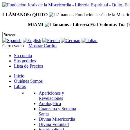
LLÁMANOS: QUITO
MIAMI
(
Carro vacío
Mostrar Carrito
Su cuenta
Sus pedidos
Lista de Precios
Inicio
Quiénes Somos
Libros
Apariciones y
Revelaciones
Apologética
Cuaresma y Semana
Santa
Divina Misericordia
Divina Voluntad
Espiritualidad