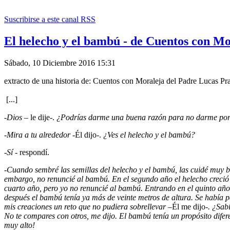
Suscribirse a este canal RSS
El helecho y el bambú - de Cuentos con Mo
Sábado, 10 Diciembre 2016 15:31
extracto de una historia de: Cuentos con Moraleja del Padre Lucas Pr
[...]
-
Dios
– le dije-.
¿Podrías darme una buena razón para no darme por
-
Mira a tu alrededor
-Él dijo-.
¿Ves el helecho y el bambú?
-
Sí
- respondí.
-
Cuando sembré las semillas del helecho y el bambú, las cuidé muy bie
embargo, no renuncié al bambú. En el segundo año el helecho creció 
cuarto año, pero yo no renuncié al bambú. Entrando en el quinto año
después el bambú tenía ya más de veinte metros de altura. Se había pa
mis creaciones un reto que no pudiera sobrellevar –
Él me dijo
-. ¿Sab
No te compares con otros, me dijo. El bambú tenía un propósito dife
muy alto!