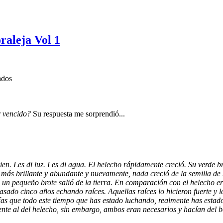
raleja Vol 1
ados
 vencido?
Su respuesta me sorprendió...
n. Les di luz. Les di agua. El helecho rápidamente creció. Su verde bri
más brillante y abundante y nuevamente, nada creció de la semilla de
 un pequeño brote salió de la tierra. En comparación con el helecho e
sado cinco años echando raíces. Aquellas raíces lo hicieron fuerte y l
ías que todo este tiempo que has estado luchando, realmente has estad
rente al del helecho, sin embargo, ambos eran necesarios y hacían del