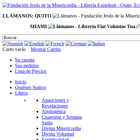
LLÁMANOS: QUITO
MIAMI
(
Carro vacío
Mostrar Carrito
Su cuenta
Sus pedidos
Lista de Precios
Inicio
Quiénes Somos
Libros
Apariciones y
Revelaciones
Apologética
Cuaresma y Semana
Santa
Divina Misericordia
Divina Voluntad
Espiritualidad