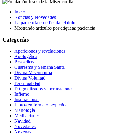
Inicio
Noticias y Novedades
La paciencia crucificada: el dolor
Mostrando artículos por etiqueta: paciencia
Categorías
Apariciones y revelaciones
Apologética
Bestsellers
Cuaresma y Semana Santa
Divina Misericordia
Divina Voluntad
Espiritualidad
Estigmatizados y lacrimaciones
Infierno
Inspiracional
Libros en formato pequeño
Mariología
Meditaciones
Navidad
Novedades
Novenas