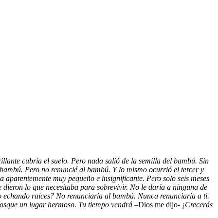
llante cubría el suelo. Pero nada salió de la semilla del bambú. Sin
 bambú. Pero no renuncié al bambú. Y lo mismo ocurrió el tercer y
ra aparentemente muy pequeño e insignificante. Pero solo seis meses
e dieron lo que necesitaba para sobrevivir. No le daría a ninguna de
o echando raíces? No renunciaría al bambú. Nunca renunciaría a ti.
 bosque un lugar hermoso. Tu tiempo vendrá
–Dios me dijo-
¡Crecerás