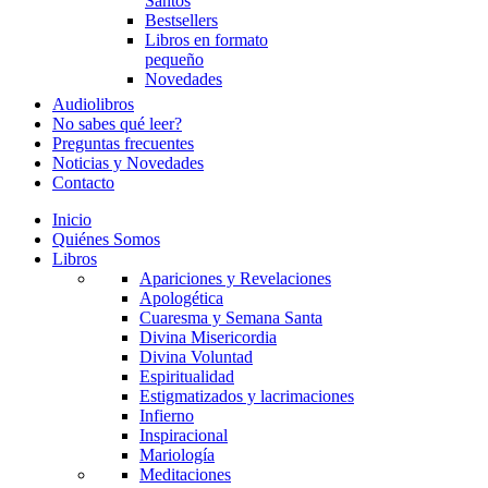
Santos
Bestsellers
Libros en formato
pequeño
Novedades
Audiolibros
No sabes qué leer?
Preguntas frecuentes
Noticias y Novedades
Contacto
Inicio
Quiénes Somos
Libros
Apariciones y Revelaciones
Apologética
Cuaresma y Semana Santa
Divina Misericordia
Divina Voluntad
Espiritualidad
Estigmatizados y lacrimaciones
Infierno
Inspiracional
Mariología
Meditaciones