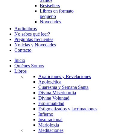
Santos
Bestsellers
Libros en formato
pequeño
Novedades
Audiolibros
No sabes qué leer?
Preguntas frecuentes
Noticias y Novedades
Contacto
Inicio
Quiénes Somos
Libros
Apariciones y Revelaciones
Apologética
Cuaresma y Semana Santa
Divina Misericordia
Divina Voluntad
Espiritualidad
Estigmatizados y lacrimaciones
Infierno
Inspiracional
Mariología
Meditaciones