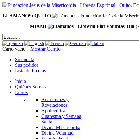
LLÁMANOS: QUITO
MIAMI
(
Carro vacío
Mostrar Carrito
Su cuenta
Sus pedidos
Lista de Precios
Inicio
Quiénes Somos
Libros
Apariciones y
Revelaciones
Apologética
Cuaresma y Semana
Santa
Divina Misericordia
Divina Voluntad
Espiritualidad