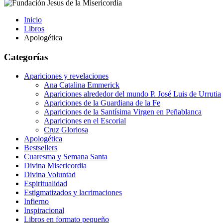
Inicio
Libros
Apologética
Categorías
Apariciones y revelaciones
Ana Catalina Emmerick
Apariciones alrededor del mundo P. José Luis de Urrutia
Apariciones de la Guardiana de la Fe
Apariciones de la Santísima Virgen en Peñablanca
Apariciones en el Escorial
Cruz Gloriosa
Apologética
Bestsellers
Cuaresma y Semana Santa
Divina Misericordia
Divina Voluntad
Espiritualidad
Estigmatizados y lacrimaciones
Infierno
Inspiracional
Libros en formato pequeño