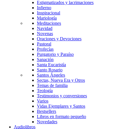
Estigmatizados y lacrimaciones
Infierno
Inspiracional
Mariología
Meditaciones
Navidad
Novenas
Oraciones y Devociones
Pastoral
Profecías
Purgatorio y Paraíso
Sanación
Santa Eucaristía
Santo Rosario
Santos Ángeles
Sectas, Nueva Era y Otros
Temas de familia
Teología
Testimonios y conversiones
Varios
Vidas Ejemplares y Santos
Bestsellers
Libros en formato pequeño
Novedades
Audiolibros