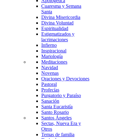
Apologética
Cuaresma y Semana
Santa
Divina Misericordia
Divina Voluntad
Espiritualidad
Estigmatizados y
lacrimaciones
Infierno
Inspiracional
Mariología
Meditaciones
Navidad
Novenas
Oraciones y Devociones
Pastoral
Profecías
Purgatorio y Paraíso
Sanación
Santa Eucaristía
Santo Rosario
Santos Ángeles
Sectas, Nueva Era y
Otros
Temas de familia