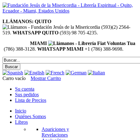
LLÁMANOS: QUITO
(593)(2) 2564-
519.
WHATSAPP QUITO
(593) 98 705 4235.
MIAMI
(786) 388-3128.
WHATSAPP MIAMI
+1 (786) 388-9698.
Carro vacío
Mostrar Carrito
Su cuenta
Sus pedidos
Lista de Precios
Inicio
Quiénes Somos
Libros
Apariciones y
Revelaciones