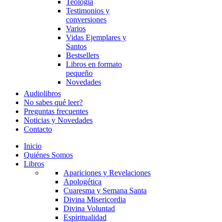
Teología
Testimonios y
conversiones
Varios
Vidas Ejemplares y
Santos
Bestsellers
Libros en formato
pequeño
Novedades
Audiolibros
No sabes qué leer?
Preguntas frecuentes
Noticias y Novedades
Contacto
Inicio
Quiénes Somos
Libros
Apariciones y Revelaciones
Apologética
Cuaresma y Semana Santa
Divina Misericordia
Divina Voluntad
Espiritualidad