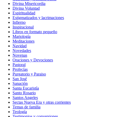
Divina Misericordia
Divina Voluntad
Espiritualidad
Estigmatizados y lacrimaciones
Infierno
Inspiracional
Libros en formato pequeño
Mariología
Meditaciones
Navidad
Novedades
Novenas
Oraciones y Devociones
Pastoral
Profecías
Purgatorio y Paraiso
San José
Sanación
Santa Eucaristía
Santo Rosario
Santos Angeles
Sectas Nueva Era y otras corrientes
Temas de familia
Teología
Testimonios y conversiones