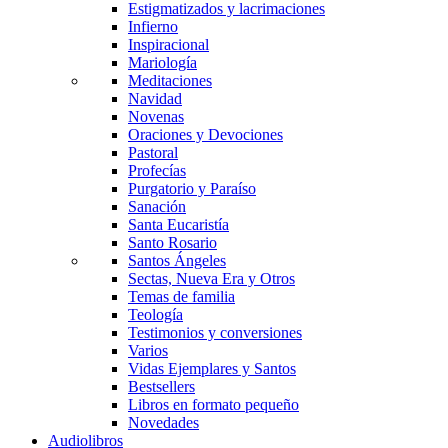
Estigmatizados y lacrimaciones
Infierno
Inspiracional
Mariología
Meditaciones
Navidad
Novenas
Oraciones y Devociones
Pastoral
Profecías
Purgatorio y Paraíso
Sanación
Santa Eucaristía
Santo Rosario
Santos Ángeles
Sectas, Nueva Era y Otros
Temas de familia
Teología
Testimonios y conversiones
Varios
Vidas Ejemplares y Santos
Bestsellers
Libros en formato pequeño
Novedades
Audiolibros