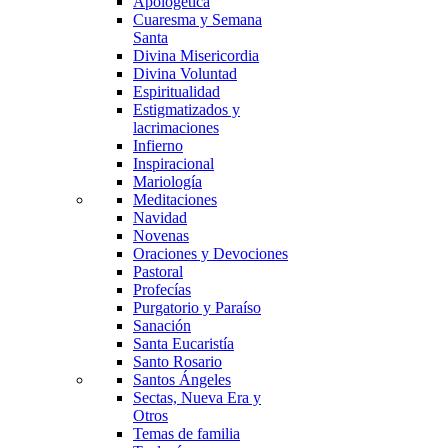
Apologética
Cuaresma y Semana
Santa
Divina Misericordia
Divina Voluntad
Espiritualidad
Estigmatizados y
lacrimaciones
Infierno
Inspiracional
Mariología
Meditaciones
Navidad
Novenas
Oraciones y Devociones
Pastoral
Profecías
Purgatorio y Paraíso
Sanación
Santa Eucaristía
Santo Rosario
Santos Ángeles
Sectas, Nueva Era y
Otros
Temas de familia