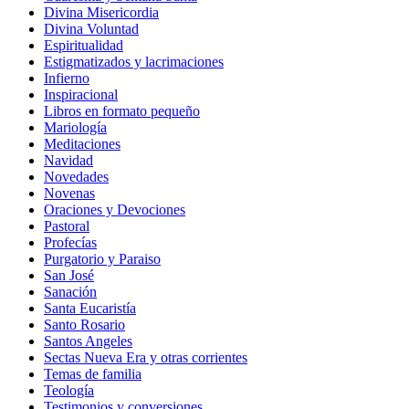
Divina Misericordia
Divina Voluntad
Espiritualidad
Estigmatizados y lacrimaciones
Infierno
Inspiracional
Libros en formato pequeño
Mariología
Meditaciones
Navidad
Novedades
Novenas
Oraciones y Devociones
Pastoral
Profecías
Purgatorio y Paraiso
San José
Sanación
Santa Eucaristía
Santo Rosario
Santos Angeles
Sectas Nueva Era y otras corrientes
Temas de familia
Teología
Testimonios y conversiones