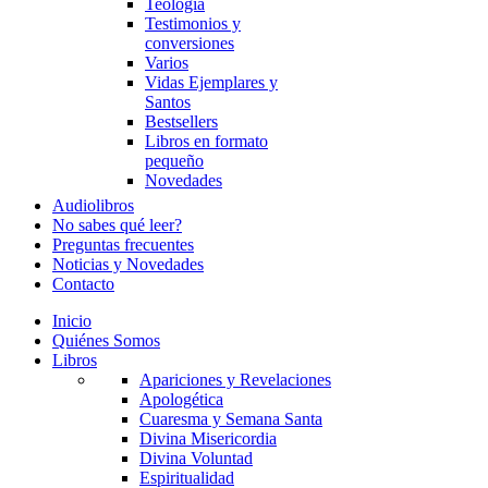
Teología
Testimonios y
conversiones
Varios
Vidas Ejemplares y
Santos
Bestsellers
Libros en formato
pequeño
Novedades
Audiolibros
No sabes qué leer?
Preguntas frecuentes
Noticias y Novedades
Contacto
Inicio
Quiénes Somos
Libros
Apariciones y Revelaciones
Apologética
Cuaresma y Semana Santa
Divina Misericordia
Divina Voluntad
Espiritualidad