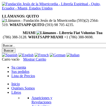
LLÁMANOS: QUITO
(593)(2) 2564-
519.
WHATSAPP QUITO
(593) 98 705 4235.
MIAMI
(786) 388-3128.
WHATSAPP MIAMI
+1 (786) 388-9698.
Carro vacío
Mostrar Carrito
Su cuenta
Sus pedidos
Lista de Precios
Inicio
Quiénes Somos
Libros
Apariciones y
Revelaciones