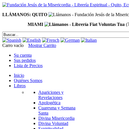
LLÁMANOS: QUITO
MIAMI
(
Carro vacío
Mostrar Carrito
Su cuenta
Sus pedidos
Lista de Precios
Inicio
Quiénes Somos
Libros
Apariciones y
Revelaciones
Apologética
Cuaresma y Semana
Santa
Divina Misericordia
Divina Voluntad
Espiritualidad