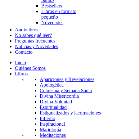
Santos
Bestsellers
Libros en formato
pequeño
Novedades
Audiolibros
No sabes qué leer?
Preguntas frecuentes
Noticias y Novedades
Contacto
Inicio
Quiénes Somos
Libros
Apariciones y Revelaciones
Apologética
Cuaresma y Semana Santa
Divina Misericordia
Divina Voluntad
Espiritualidad
Estigmatizados y lacrimaciones
Infierno
Inspiracional
Mariología
Meditaciones