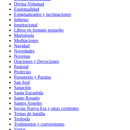
Divina Voluntad
Espiritualidad
Estigmatizados y lacrimaciones
Infierno
Inspiracional
Libros en formato pequeño
Mariología
Meditaciones
Navidad
Novedades
Novenas
Oraciones y Devociones
Pastoral
Profecías
Purgatorio y Paraiso
San José
Sanación
Santa Eucaristía
Santo Rosario
Santos Angeles
Sectas Nueva Era y otras corrientes
Temas de familia
Teología
Testimonios y conversiones
Varios