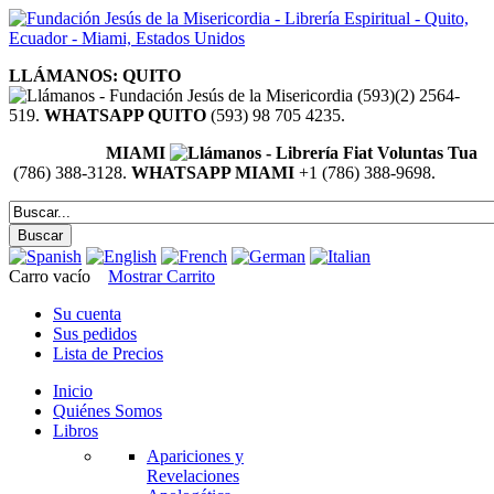
LLÁMANOS: QUITO
(593)(2) 2564-
519.
WHATSAPP QUITO
(593) 98 705 4235.
MIAMI
(786) 388-3128.
WHATSAPP MIAMI
+1 (786) 388-9698.
Carro vacío
Mostrar Carrito
Su cuenta
Sus pedidos
Lista de Precios
Inicio
Quiénes Somos
Libros
Apariciones y
Revelaciones