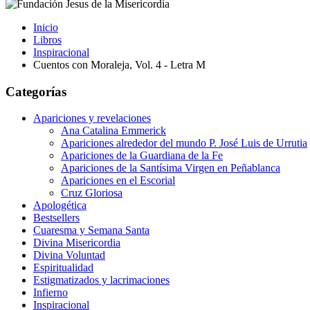
Inicio
Libros
Inspiracional
Cuentos con Moraleja, Vol. 4 - Letra M
Categorías
Apariciones y revelaciones
Ana Catalina Emmerick
Apariciones alrededor del mundo P. José Luis de Urrutia
Apariciones de la Guardiana de la Fe
Apariciones de la Santísima Virgen en Peñablanca
Apariciones en el Escorial
Cruz Gloriosa
Apologética
Bestsellers
Cuaresma y Semana Santa
Divina Misericordia
Divina Voluntad
Espiritualidad
Estigmatizados y lacrimaciones
Infierno
Inspiracional