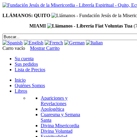
LLÁMANOS: QUITO
MIAMI
(
Carro vacío
Mostrar Carrito
Su cuenta
Sus pedidos
Lista de Precios
Inicio
Quiénes Somos
Libros
Apariciones y
Revelaciones
Apologética
Cuaresma y Semana
Santa
Divina Misericordia
Divina Voluntad
Espiritualidad