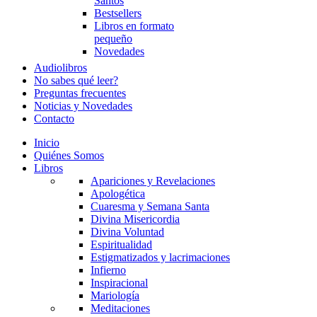
Santos
Bestsellers
Libros en formato
pequeño
Novedades
Audiolibros
No sabes qué leer?
Preguntas frecuentes
Noticias y Novedades
Contacto
Inicio
Quiénes Somos
Libros
Apariciones y Revelaciones
Apologética
Cuaresma y Semana Santa
Divina Misericordia
Divina Voluntad
Espiritualidad
Estigmatizados y lacrimaciones
Infierno
Inspiracional
Mariología
Meditaciones