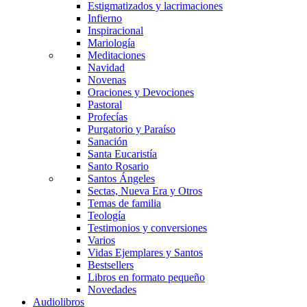
Estigmatizados y lacrimaciones
Infierno
Inspiracional
Mariología
Meditaciones
Navidad
Novenas
Oraciones y Devociones
Pastoral
Profecías
Purgatorio y Paraíso
Sanación
Santa Eucaristía
Santo Rosario
Santos Ángeles
Sectas, Nueva Era y Otros
Temas de familia
Teología
Testimonios y conversiones
Varios
Vidas Ejemplares y Santos
Bestsellers
Libros en formato pequeño
Novedades
Audiolibros