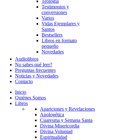
Teología
Testimonios y
conversiones
Varios
Vidas Ejemplares y
Santos
Bestsellers
Libros en formato
pequeño
Novedades
Audiolibros
No sabes qué leer?
Preguntas frecuentes
Noticias y Novedades
Contacto
Inicio
Quiénes Somos
Libros
Apariciones y Revelaciones
Apologética
Cuaresma y Semana Santa
Divina Misericordia
Divina Voluntad
Espiritualidad