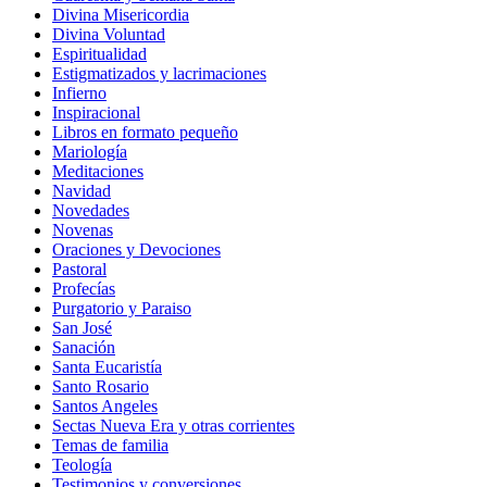
Divina Misericordia
Divina Voluntad
Espiritualidad
Estigmatizados y lacrimaciones
Infierno
Inspiracional
Libros en formato pequeño
Mariología
Meditaciones
Navidad
Novedades
Novenas
Oraciones y Devociones
Pastoral
Profecías
Purgatorio y Paraiso
San José
Sanación
Santa Eucaristía
Santo Rosario
Santos Angeles
Sectas Nueva Era y otras corrientes
Temas de familia
Teología
Testimonios y conversiones