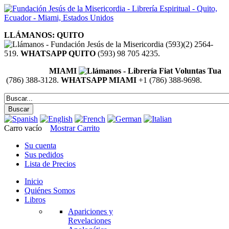
LLÁMANOS: QUITO
(593)(2) 2564-
519.
WHATSAPP QUITO
(593) 98 705 4235.
MIAMI
(786) 388-3128.
WHATSAPP MIAMI
+1 (786) 388-9698.
Carro vacío
Mostrar Carrito
Su cuenta
Sus pedidos
Lista de Precios
Inicio
Quiénes Somos
Libros
Apariciones y
Revelaciones