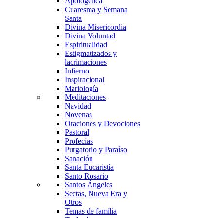
Apologética
Cuaresma y Semana
Santa
Divina Misericordia
Divina Voluntad
Espiritualidad
Estigmatizados y
lacrimaciones
Infierno
Inspiracional
Mariología
Meditaciones
Navidad
Novenas
Oraciones y Devociones
Pastoral
Profecías
Purgatorio y Paraíso
Sanación
Santa Eucaristía
Santo Rosario
Santos Ángeles
Sectas, Nueva Era y
Otros
Temas de familia