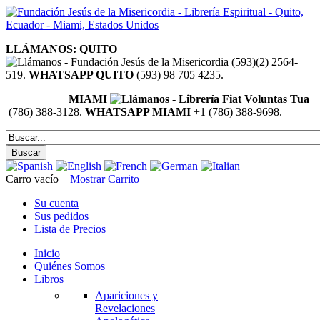
LLÁMANOS: QUITO
(593)(2) 2564-
519.
WHATSAPP QUITO
(593) 98 705 4235.
MIAMI
(786) 388-3128.
WHATSAPP MIAMI
+1 (786) 388-9698.
Carro vacío
Mostrar Carrito
Su cuenta
Sus pedidos
Lista de Precios
Inicio
Quiénes Somos
Libros
Apariciones y
Revelaciones