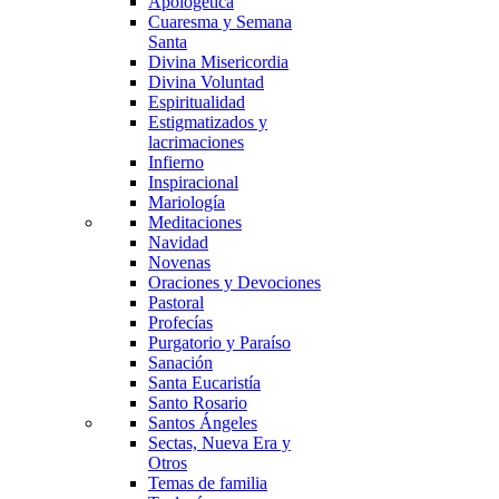
Apologética
Cuaresma y Semana
Santa
Divina Misericordia
Divina Voluntad
Espiritualidad
Estigmatizados y
lacrimaciones
Infierno
Inspiracional
Mariología
Meditaciones
Navidad
Novenas
Oraciones y Devociones
Pastoral
Profecías
Purgatorio y Paraíso
Sanación
Santa Eucaristía
Santo Rosario
Santos Ángeles
Sectas, Nueva Era y
Otros
Temas de familia