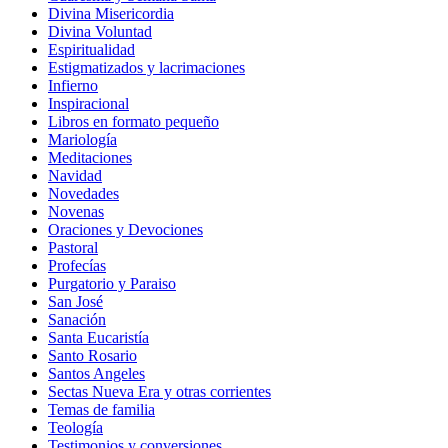
Divina Misericordia
Divina Voluntad
Espiritualidad
Estigmatizados y lacrimaciones
Infierno
Inspiracional
Libros en formato pequeño
Mariología
Meditaciones
Navidad
Novedades
Novenas
Oraciones y Devociones
Pastoral
Profecías
Purgatorio y Paraiso
San José
Sanación
Santa Eucaristía
Santo Rosario
Santos Angeles
Sectas Nueva Era y otras corrientes
Temas de familia
Teología
Testimonios y conversiones