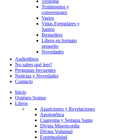
Teología
Testimonios y
conversiones
Varios
Vidas Ejemplares y
Santos
Bestsellers
Libros en formato
pequeño
Novedades
Audiolibros
No sabes qué leer?
Preguntas frecuentes
Noticias y Novedades
Contacto
Inicio
Quiénes Somos
Libros
Apariciones y Revelaciones
Apologética
Cuaresma y Semana Santa
Divina Misericordia
Divina Voluntad
Espiritualidad