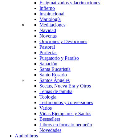
Estigmatizados y lacrimaciones
Infierno
Inspiracional
Mariología
Meditaciones
Navidad
Novenas
Oraciones y Devociones
Pastoral
Profecías
Purgatorio y Paraíso
Sanación
Santa Eucaristía
Santo Rosario
Santos Ángeles
Sectas, Nueva Era y Otros
Temas de familia
Teología
Testimonios y conversiones
Varios
Vidas Ejemplares y Santos
Bestsellers
Libros en formato pequeño
Novedades
Audiolibros