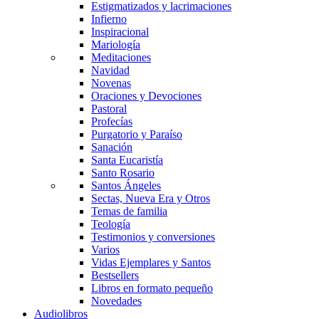
Estigmatizados y lacrimaciones
Infierno
Inspiracional
Mariología
Meditaciones
Navidad
Novenas
Oraciones y Devociones
Pastoral
Profecías
Purgatorio y Paraíso
Sanación
Santa Eucaristía
Santo Rosario
Santos Ángeles
Sectas, Nueva Era y Otros
Temas de familia
Teología
Testimonios y conversiones
Varios
Vidas Ejemplares y Santos
Bestsellers
Libros en formato pequeño
Novedades
Audiolibros