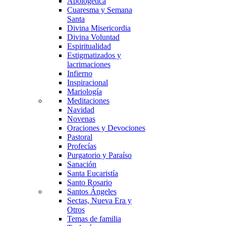
Apologética
Cuaresma y Semana
Santa
Divina Misericordia
Divina Voluntad
Espiritualidad
Estigmatizados y
lacrimaciones
Infierno
Inspiracional
Mariología
Meditaciones
Navidad
Novenas
Oraciones y Devociones
Pastoral
Profecías
Purgatorio y Paraíso
Sanación
Santa Eucaristía
Santo Rosario
Santos Ángeles
Sectas, Nueva Era y
Otros
Temas de familia