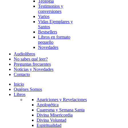
Teología
Testimonios y
conversiones
Varios
Vidas Ejemplares y
Santos
Bestsellers
Libros en formato
pequeño
Novedades
Audiolibros
No sabes qué leer?
Preguntas frecuentes
Noticias y Novedades
Contacto
Inicio
Quiénes Somos
Libros
Apariciones y Revelaciones
Apologética
Cuaresma y Semana Santa
Divina Misericordia
Divina Voluntad
Espiritualidad