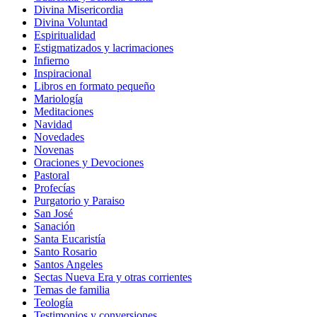
Divina Misericordia
Divina Voluntad
Espiritualidad
Estigmatizados y lacrimaciones
Infierno
Inspiracional
Libros en formato pequeño
Mariología
Meditaciones
Navidad
Novedades
Novenas
Oraciones y Devociones
Pastoral
Profecías
Purgatorio y Paraiso
San José
Sanación
Santa Eucaristía
Santo Rosario
Santos Angeles
Sectas Nueva Era y otras corrientes
Temas de familia
Teología
Testimonios y conversiones