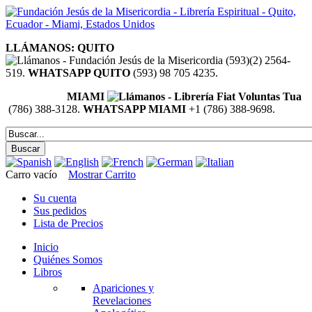
LLÁMANOS: QUITO
(593)(2) 2564-
519.
WHATSAPP QUITO
(593) 98 705 4235.
MIAMI
(786) 388-3128.
WHATSAPP MIAMI
+1 (786) 388-9698.
Carro vacío
Mostrar Carrito
Su cuenta
Sus pedidos
Lista de Precios
Inicio
Quiénes Somos
Libros
Apariciones y
Revelaciones