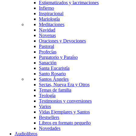
Estigmatizados y lacrimaciones
Infierno
Inspiracional
Mariología
Meditaciones
Navidad
Novenas
Oraciones y Devociones
Pastoral
Profecías
Purgatorio y Paraíso
Sanación
Santa Eucaristía
Santo Rosario
Santos Ángeles
Sectas, Nueva Era y Otros
Temas de familia
Teología
Testimonios y conversiones
Varios
Vidas Ejemplares y Santos
Bestsellers
Libros en formato pequeño
Novedades
Audiolibros