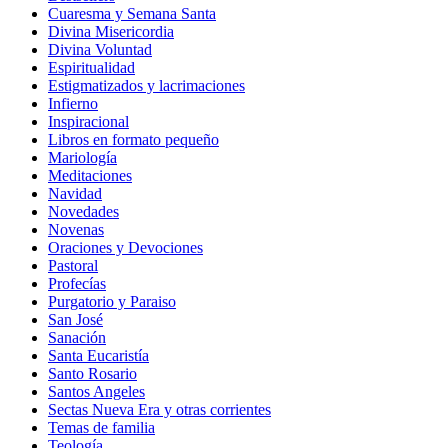
Cuaresma y Semana Santa
Divina Misericordia
Divina Voluntad
Espiritualidad
Estigmatizados y lacrimaciones
Infierno
Inspiracional
Libros en formato pequeño
Mariología
Meditaciones
Navidad
Novedades
Novenas
Oraciones y Devociones
Pastoral
Profecías
Purgatorio y Paraiso
San José
Sanación
Santa Eucaristía
Santo Rosario
Santos Angeles
Sectas Nueva Era y otras corrientes
Temas de familia
Teología