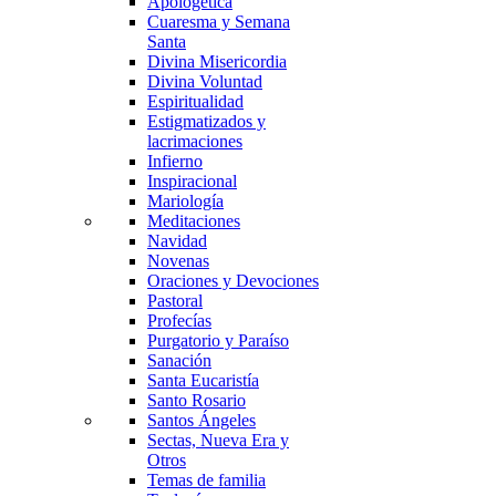
Apologética
Cuaresma y Semana
Santa
Divina Misericordia
Divina Voluntad
Espiritualidad
Estigmatizados y
lacrimaciones
Infierno
Inspiracional
Mariología
Meditaciones
Navidad
Novenas
Oraciones y Devociones
Pastoral
Profecías
Purgatorio y Paraíso
Sanación
Santa Eucaristía
Santo Rosario
Santos Ángeles
Sectas, Nueva Era y
Otros
Temas de familia