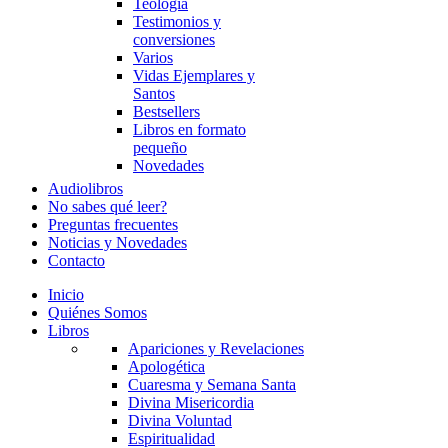
Teología
Testimonios y
conversiones
Varios
Vidas Ejemplares y
Santos
Bestsellers
Libros en formato
pequeño
Novedades
Audiolibros
No sabes qué leer?
Preguntas frecuentes
Noticias y Novedades
Contacto
Inicio
Quiénes Somos
Libros
Apariciones y Revelaciones
Apologética
Cuaresma y Semana Santa
Divina Misericordia
Divina Voluntad
Espiritualidad