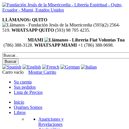
LLÁMANOS: QUITO
(593)(2) 2564-
519.
WHATSAPP QUITO
(593) 98 705 4235.
MIAMI
(786) 388-3128.
WHATSAPP MIAMI
+1 (786) 388-9698.
Carro vacío
Mostrar Carrito
Su cuenta
Sus pedidos
Lista de Precios
Inicio
Quiénes Somos
Libros
Apariciones y
Revelaciones