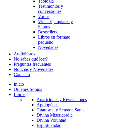
Teología
Testimonios y
conversiones
Varios
Vidas Ejemplares y
Santos
Bestsellers
Libros en formato
pequeño
Novedades
Audiolibros
No sabes qué leer?
Preguntas frecuentes
Noticias y Novedades
Contacto
Inicio
Quiénes Somos
Libros
Apariciones y Revelaciones
Apologética
Cuaresma y Semana Santa
Divina Misericordia
Divina Voluntad
Espiritualidad