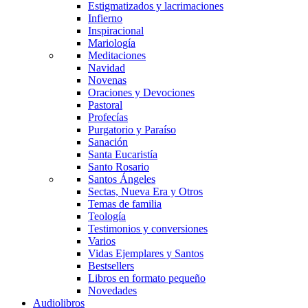
Estigmatizados y lacrimaciones
Infierno
Inspiracional
Mariología
Meditaciones
Navidad
Novenas
Oraciones y Devociones
Pastoral
Profecías
Purgatorio y Paraíso
Sanación
Santa Eucaristía
Santo Rosario
Santos Ángeles
Sectas, Nueva Era y Otros
Temas de familia
Teología
Testimonios y conversiones
Varios
Vidas Ejemplares y Santos
Bestsellers
Libros en formato pequeño
Novedades
Audiolibros