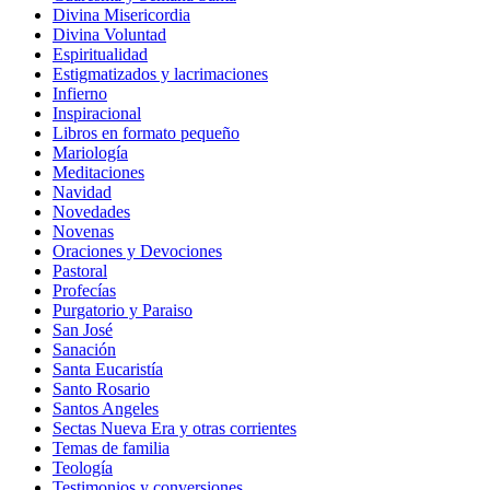
Divina Misericordia
Divina Voluntad
Espiritualidad
Estigmatizados y lacrimaciones
Infierno
Inspiracional
Libros en formato pequeño
Mariología
Meditaciones
Navidad
Novedades
Novenas
Oraciones y Devociones
Pastoral
Profecías
Purgatorio y Paraiso
San José
Sanación
Santa Eucaristía
Santo Rosario
Santos Angeles
Sectas Nueva Era y otras corrientes
Temas de familia
Teología
Testimonios y conversiones