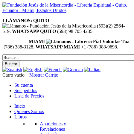
LLÁMANOS: QUITO
(593)(2) 2564-
519.
WHATSAPP QUITO
(593) 98 705 4235.
MIAMI
(786) 388-3128.
WHATSAPP MIAMI
+1 (786) 388-9698.
Carro vacío
Mostrar Carrito
Su cuenta
Sus pedidos
Lista de Precios
Inicio
Quiénes Somos
Libros
Apariciones y
Revelaciones