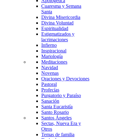
Apologética
Cuaresma y Semana
Santa
Divina Misericordia
Divina Voluntad
Espiritualidad
Estigmatizados y
lacrimaciones
Infierno
Inspiracional
Mariología
Meditaciones
Navidad
Novenas
Oraciones y Devociones
Pastoral
Profecías
Purgatorio y Paraíso
Sanación
Santa Eucaristía
Santo Rosario
Santos Ángeles
Sectas, Nueva Era y
Otros
Temas de familia