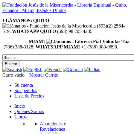
LLÁMANOS: QUITO
(593)(2) 2564-
519.
WHATSAPP QUITO
(593) 98 705 4235.
MIAMI
(786) 388-3128.
WHATSAPP MIAMI
+1 (786) 388-9698.
Carro vacío
Mostrar Carrito
Su cuenta
Sus pedidos
Lista de Precios
Inicio
Quiénes Somos
Libros
Apariciones y
Revelaciones