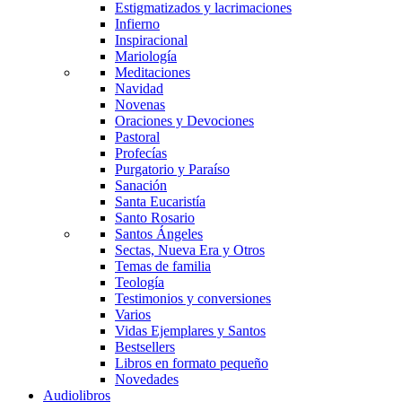
Estigmatizados y lacrimaciones
Infierno
Inspiracional
Mariología
Meditaciones
Navidad
Novenas
Oraciones y Devociones
Pastoral
Profecías
Purgatorio y Paraíso
Sanación
Santa Eucaristía
Santo Rosario
Santos Ángeles
Sectas, Nueva Era y Otros
Temas de familia
Teología
Testimonios y conversiones
Varios
Vidas Ejemplares y Santos
Bestsellers
Libros en formato pequeño
Novedades
Audiolibros