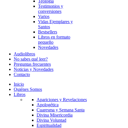
Teología
Testimonios y
conversiones
Varios
Vidas Ejemplares y
Santos
Bestsellers
Libros en formato
pequeño
Novedades
Audiolibros
No sabes qué leer?
Preguntas frecuentes
Noticias y Novedades
Contacto
Inicio
Quiénes Somos
Libros
Apariciones y Revelaciones
Apologética
Cuaresma y Semana Santa
Divina Misericordia
Divina Voluntad
Espiritualidad