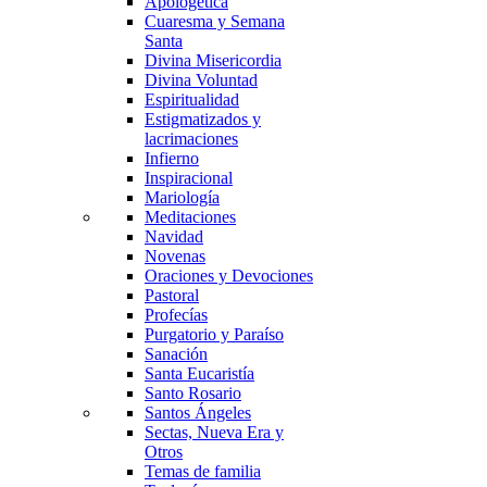
Apologética
Cuaresma y Semana
Santa
Divina Misericordia
Divina Voluntad
Espiritualidad
Estigmatizados y
lacrimaciones
Infierno
Inspiracional
Mariología
Meditaciones
Navidad
Novenas
Oraciones y Devociones
Pastoral
Profecías
Purgatorio y Paraíso
Sanación
Santa Eucaristía
Santo Rosario
Santos Ángeles
Sectas, Nueva Era y
Otros
Temas de familia