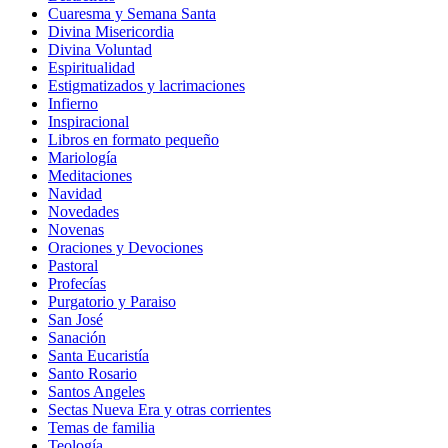
Cuaresma y Semana Santa
Divina Misericordia
Divina Voluntad
Espiritualidad
Estigmatizados y lacrimaciones
Infierno
Inspiracional
Libros en formato pequeño
Mariología
Meditaciones
Navidad
Novedades
Novenas
Oraciones y Devociones
Pastoral
Profecías
Purgatorio y Paraiso
San José
Sanación
Santa Eucaristía
Santo Rosario
Santos Angeles
Sectas Nueva Era y otras corrientes
Temas de familia
Teología