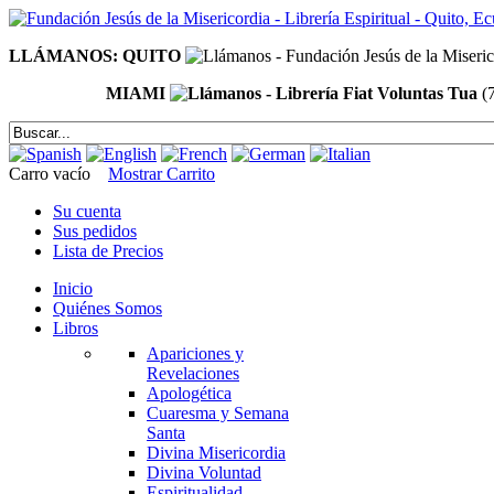
LLÁMANOS: QUITO
MIAMI
(
Carro vacío
Mostrar Carrito
Su cuenta
Sus pedidos
Lista de Precios
Inicio
Quiénes Somos
Libros
Apariciones y
Revelaciones
Apologética
Cuaresma y Semana
Santa
Divina Misericordia
Divina Voluntad
Espiritualidad