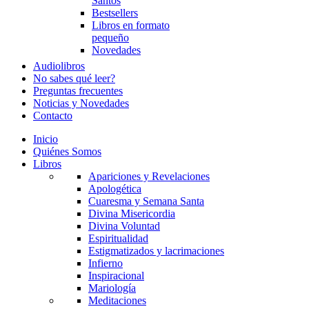
Santos
Bestsellers
Libros en formato
pequeño
Novedades
Audiolibros
No sabes qué leer?
Preguntas frecuentes
Noticias y Novedades
Contacto
Inicio
Quiénes Somos
Libros
Apariciones y Revelaciones
Apologética
Cuaresma y Semana Santa
Divina Misericordia
Divina Voluntad
Espiritualidad
Estigmatizados y lacrimaciones
Infierno
Inspiracional
Mariología
Meditaciones