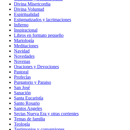
Divina Misericordia
Divina Voluntad
Espiritualidad
Estigmatizados y lacrimaciones
Infierno
Inspiracional
Libros en formato pequeño
Mariología
Meditaciones
Navidad
Novedades
Novenas
Oraciones y Devociones
Pastoral
Profecías
Purgatorio y Paraiso
San José
Sanación
Santa Eucaristía
Santo Rosario
Santos Angeles
Sectas Nueva Era y otras corrientes
Temas de familia
Teología
Testimonios y conversiones