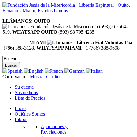
LLÁMANOS: QUITO
(593)(2) 2564-
519.
WHATSAPP QUITO
(593) 98 705 4235.
MIAMI
(786) 388-3128.
WHATSAPP MIAMI
+1 (786) 388-9698.
Carro vacío
Mostrar Carrito
Su cuenta
Sus pedidos
Lista de Precios
Inicio
Quiénes Somos
Libros
Apariciones y
Revelaciones