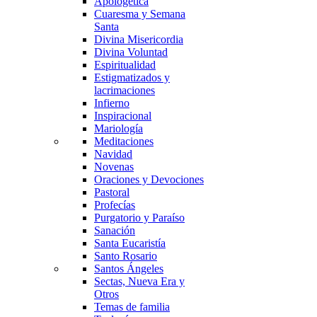
Apologética
Cuaresma y Semana
Santa
Divina Misericordia
Divina Voluntad
Espiritualidad
Estigmatizados y
lacrimaciones
Infierno
Inspiracional
Mariología
Meditaciones
Navidad
Novenas
Oraciones y Devociones
Pastoral
Profecías
Purgatorio y Paraíso
Sanación
Santa Eucaristía
Santo Rosario
Santos Ángeles
Sectas, Nueva Era y
Otros
Temas de familia