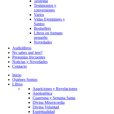
Teología
Testimonios y
conversiones
Varios
Vidas Ejemplares y
Santos
Bestsellers
Libros en formato
pequeño
Novedades
Audiolibros
No sabes qué leer?
Preguntas frecuentes
Noticias y Novedades
Contacto
Inicio
Quiénes Somos
Libros
Apariciones y Revelaciones
Apologética
Cuaresma y Semana Santa
Divina Misericordia
Divina Voluntad
Espiritualidad