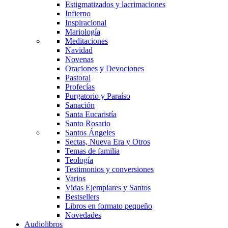
Estigmatizados y lacrimaciones
Infierno
Inspiracional
Mariología
Meditaciones
Navidad
Novenas
Oraciones y Devociones
Pastoral
Profecías
Purgatorio y Paraíso
Sanación
Santa Eucaristía
Santo Rosario
Santos Ángeles
Sectas, Nueva Era y Otros
Temas de familia
Teología
Testimonios y conversiones
Varios
Vidas Ejemplares y Santos
Bestsellers
Libros en formato pequeño
Novedades
Audiolibros