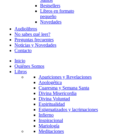
Santos
Bestsellers
Libros en formato
pequeño
Novedades
Audiolibros
No sabes qué leer?
Preguntas frecuentes
Noticias y Novedades
Contacto
Inicio
Quiénes Somos
Libros
Apariciones y Revelaciones
Apologética
Cuaresma y Semana Santa
Divina Misericordia
Divina Voluntad
Espiritualidad
Estigmatizados y lacrimaciones
Infierno
Inspiracional
Mariología
Meditaciones