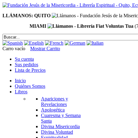
LLÁMANOS: QUITO
MIAMI
(
Carro vacío
Mostrar Carrito
Su cuenta
Sus pedidos
Lista de Precios
Inicio
Quiénes Somos
Libros
Apariciones y
Revelaciones
Apologética
Cuaresma y Semana
Santa
Divina Misericordia
Divina Voluntad
Espiritualidad