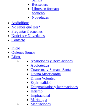
Santos
Bestsellers
Libros en formato
pequeño
Novedades
Audiolibros
No sabes qué leer?
Preguntas frecuentes
Noticias y Novedades
Contacto
Inicio
Quiénes Somos
Libros
Apariciones y Revelaciones
Apologética
Cuaresma y Semana Santa
Divina Misericordia
Divina Voluntad
Espiritualidad
Estigmatizados y lacrimaciones
Infierno
Inspiracional
Mariología
Meditaciones