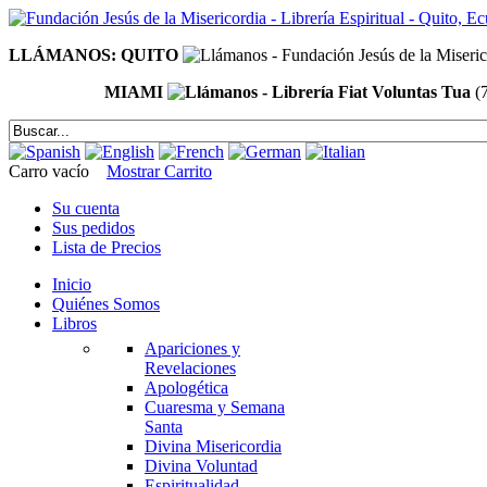
LLÁMANOS: QUITO
MIAMI
(
Carro vacío
Mostrar Carrito
Su cuenta
Sus pedidos
Lista de Precios
Inicio
Quiénes Somos
Libros
Apariciones y
Revelaciones
Apologética
Cuaresma y Semana
Santa
Divina Misericordia
Divina Voluntad
Espiritualidad