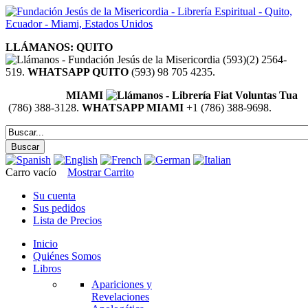
LLÁMANOS: QUITO
(593)(2) 2564-
519.
WHATSAPP QUITO
(593) 98 705 4235.
MIAMI
(786) 388-3128.
WHATSAPP MIAMI
+1 (786) 388-9698.
Carro vacío
Mostrar Carrito
Su cuenta
Sus pedidos
Lista de Precios
Inicio
Quiénes Somos
Libros
Apariciones y
Revelaciones