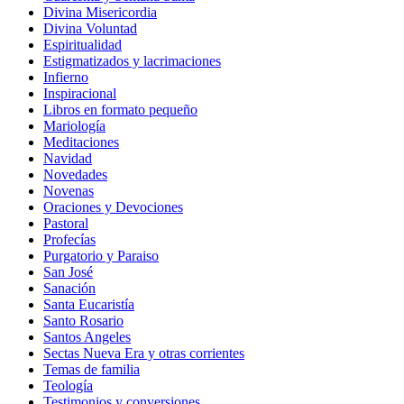
Divina Misericordia
Divina Voluntad
Espiritualidad
Estigmatizados y lacrimaciones
Infierno
Inspiracional
Libros en formato pequeño
Mariología
Meditaciones
Navidad
Novedades
Novenas
Oraciones y Devociones
Pastoral
Profecías
Purgatorio y Paraiso
San José
Sanación
Santa Eucaristía
Santo Rosario
Santos Angeles
Sectas Nueva Era y otras corrientes
Temas de familia
Teología
Testimonios y conversiones