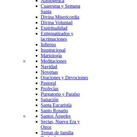
Apologética
Cuaresma y Semana
Santa
Divina Misericordia
Divina Voluntad
Espiritualidad
Estigmatizados y
lacrimaciones
Infierno
Inspiracional
Mariología
Meditaciones
Navidad
Novenas
Oraciones y Devociones
Pastoral
Profecías
Purgatorio y Paraíso
Sanación
Santa Eucaristía
Santo Rosario
Santos Ángeles
Sectas, Nueva Era y
Otros
Temas de familia