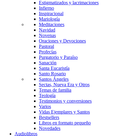
Estigmatizados y lacrimaciones
Infierno
Inspiracional
Mariología
Meditaciones
Navidad
Novenas
Oraciones y Devociones
Pastoral
Profecías
Purgatorio y Paraíso
Sanación
Santa Eucaristía
Santo Rosario
Santos Ángeles
Sectas, Nueva Era y Otros
Temas de familia
Teología
Testimonios y conversiones
Varios
Vidas Ejemplares y Santos
Bestsellers
Libros en formato pequeño
Novedades
Audiolibros