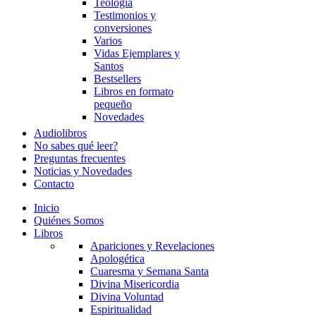
Teología
Testimonios y
conversiones
Varios
Vidas Ejemplares y
Santos
Bestsellers
Libros en formato
pequeño
Novedades
Audiolibros
No sabes qué leer?
Preguntas frecuentes
Noticias y Novedades
Contacto
Inicio
Quiénes Somos
Libros
Apariciones y Revelaciones
Apologética
Cuaresma y Semana Santa
Divina Misericordia
Divina Voluntad
Espiritualidad