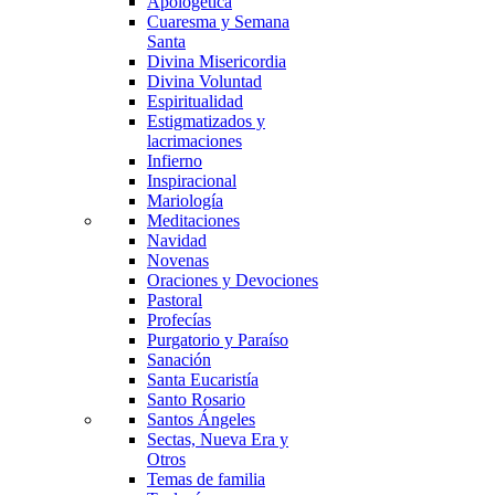
Apologética
Cuaresma y Semana
Santa
Divina Misericordia
Divina Voluntad
Espiritualidad
Estigmatizados y
lacrimaciones
Infierno
Inspiracional
Mariología
Meditaciones
Navidad
Novenas
Oraciones y Devociones
Pastoral
Profecías
Purgatorio y Paraíso
Sanación
Santa Eucaristía
Santo Rosario
Santos Ángeles
Sectas, Nueva Era y
Otros
Temas de familia