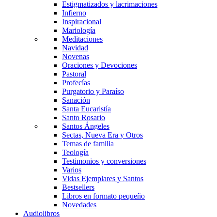
Estigmatizados y lacrimaciones
Infierno
Inspiracional
Mariología
Meditaciones
Navidad
Novenas
Oraciones y Devociones
Pastoral
Profecías
Purgatorio y Paraíso
Sanación
Santa Eucaristía
Santo Rosario
Santos Ángeles
Sectas, Nueva Era y Otros
Temas de familia
Teología
Testimonios y conversiones
Varios
Vidas Ejemplares y Santos
Bestsellers
Libros en formato pequeño
Novedades
Audiolibros