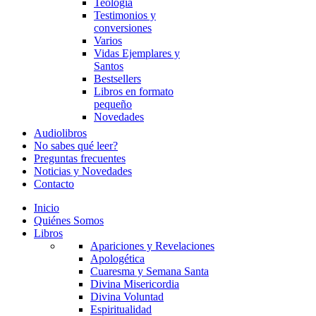
Teología
Testimonios y
conversiones
Varios
Vidas Ejemplares y
Santos
Bestsellers
Libros en formato
pequeño
Novedades
Audiolibros
No sabes qué leer?
Preguntas frecuentes
Noticias y Novedades
Contacto
Inicio
Quiénes Somos
Libros
Apariciones y Revelaciones
Apologética
Cuaresma y Semana Santa
Divina Misericordia
Divina Voluntad
Espiritualidad