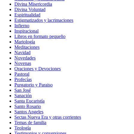
Divina Misericordia
Divina Voluntad
Espiritualidad
Estigmatizados y lacrimaciones
Infierno
Inspiracional
Libros en formato pequeño
Mariología
Meditaciones
Navidad
Novedades
Novenas
Oraciones y Devociones
Pastoral
Profecías
Purgatorio y Paraiso
San José
Sanación
Santa Eucaristía
Santo Rosario
Santos Angeles
Sectas Nueva Era y otras corrientes
Temas de familia
Teología
Testimonios y conversiones