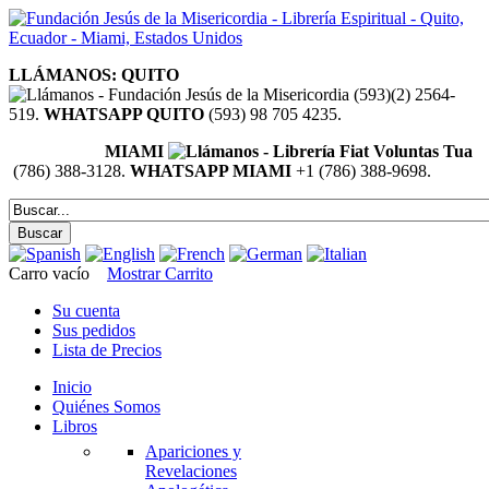
LLÁMANOS: QUITO
(593)(2) 2564-
519.
WHATSAPP QUITO
(593) 98 705 4235.
MIAMI
(786) 388-3128.
WHATSAPP MIAMI
+1 (786) 388-9698.
Carro vacío
Mostrar Carrito
Su cuenta
Sus pedidos
Lista de Precios
Inicio
Quiénes Somos
Libros
Apariciones y
Revelaciones