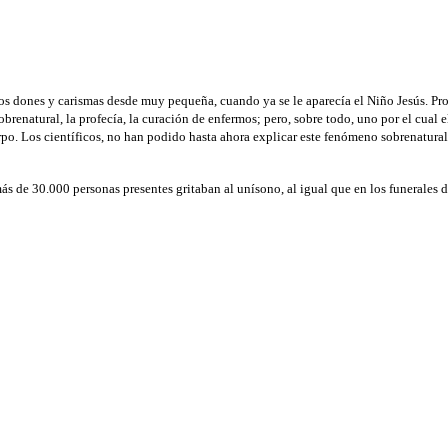
s dones y carismas desde muy pequeña, cuando ya se le aparecía el Niño Jesús. Pront
renatural, la profecía, la curación de enfermos; pero, sobre todo, uno por el cual ell
rpo. Los científicos, no han podido hasta ahora explicar este fenómeno sobrenatural.
más de 30.000 personas presentes gritaban al unísono, al igual que en los funerales 