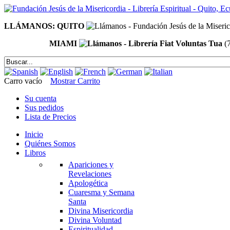
LLÁMANOS: QUITO
MIAMI
(
Carro vacío
Mostrar Carrito
Su cuenta
Sus pedidos
Lista de Precios
Inicio
Quiénes Somos
Libros
Apariciones y
Revelaciones
Apologética
Cuaresma y Semana
Santa
Divina Misericordia
Divina Voluntad
Espiritualidad