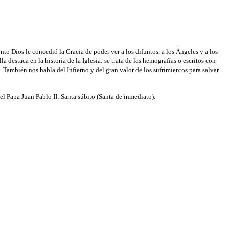
o Dios le concedió la Gracia de poder ver a los difuntos, a los Ángeles y a los
a destaca en la historia de la Iglesia: se trata de las hemografías o escritos con
 También nos habla del Infierno y del gran valor de los sufrimientos para salvar
del Papa Juan Pablo II: Santa súbito (Santa de inmediato).