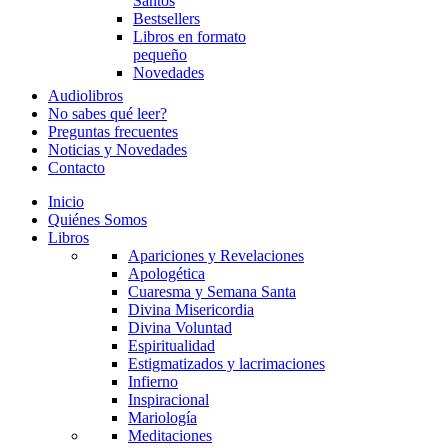
Santos
Bestsellers
Libros en formato
pequeño
Novedades
Audiolibros
No sabes qué leer?
Preguntas frecuentes
Noticias y Novedades
Contacto
Inicio
Quiénes Somos
Libros
Apariciones y Revelaciones
Apologética
Cuaresma y Semana Santa
Divina Misericordia
Divina Voluntad
Espiritualidad
Estigmatizados y lacrimaciones
Infierno
Inspiracional
Mariología
Meditaciones