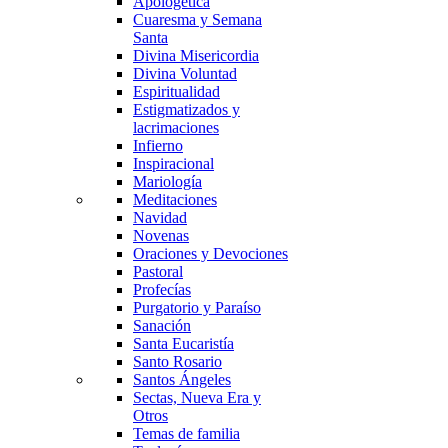
Apologética
Cuaresma y Semana
Santa
Divina Misericordia
Divina Voluntad
Espiritualidad
Estigmatizados y
lacrimaciones
Infierno
Inspiracional
Mariología
Meditaciones
Navidad
Novenas
Oraciones y Devociones
Pastoral
Profecías
Purgatorio y Paraíso
Sanación
Santa Eucaristía
Santo Rosario
Santos Ángeles
Sectas, Nueva Era y
Otros
Temas de familia