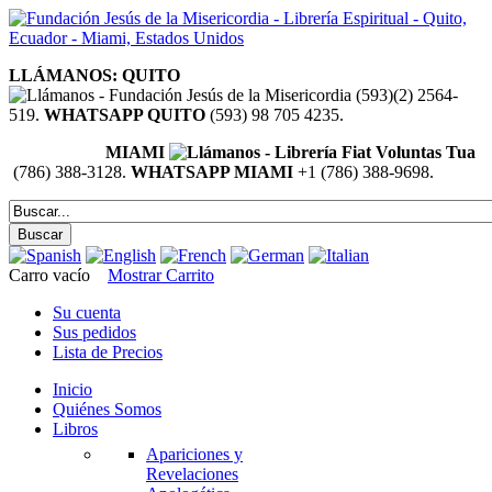
LLÁMANOS: QUITO
(593)(2) 2564-
519.
WHATSAPP QUITO
(593) 98 705 4235.
MIAMI
(786) 388-3128.
WHATSAPP MIAMI
+1 (786) 388-9698.
Carro vacío
Mostrar Carrito
Su cuenta
Sus pedidos
Lista de Precios
Inicio
Quiénes Somos
Libros
Apariciones y
Revelaciones