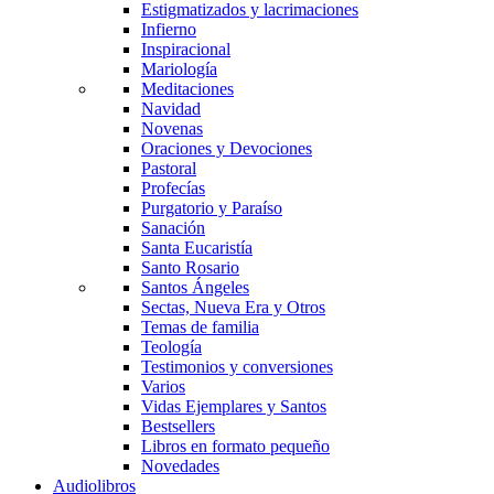
Estigmatizados y lacrimaciones
Infierno
Inspiracional
Mariología
Meditaciones
Navidad
Novenas
Oraciones y Devociones
Pastoral
Profecías
Purgatorio y Paraíso
Sanación
Santa Eucaristía
Santo Rosario
Santos Ángeles
Sectas, Nueva Era y Otros
Temas de familia
Teología
Testimonios y conversiones
Varios
Vidas Ejemplares y Santos
Bestsellers
Libros en formato pequeño
Novedades
Audiolibros