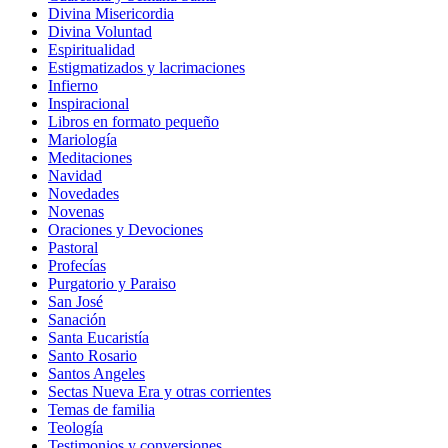
Divina Misericordia
Divina Voluntad
Espiritualidad
Estigmatizados y lacrimaciones
Infierno
Inspiracional
Libros en formato pequeño
Mariología
Meditaciones
Navidad
Novedades
Novenas
Oraciones y Devociones
Pastoral
Profecías
Purgatorio y Paraiso
San José
Sanación
Santa Eucaristía
Santo Rosario
Santos Angeles
Sectas Nueva Era y otras corrientes
Temas de familia
Teología
Testimonios y conversiones