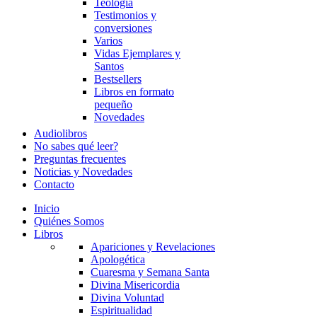
Teología
Testimonios y
conversiones
Varios
Vidas Ejemplares y
Santos
Bestsellers
Libros en formato
pequeño
Novedades
Audiolibros
No sabes qué leer?
Preguntas frecuentes
Noticias y Novedades
Contacto
Inicio
Quiénes Somos
Libros
Apariciones y Revelaciones
Apologética
Cuaresma y Semana Santa
Divina Misericordia
Divina Voluntad
Espiritualidad